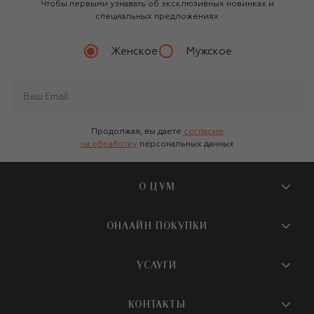
Чтобы первыми узнавать об эксклюзивных новинках и
специальных предложениях
Женское
Мужское
Продолжая, вы даете
согласие
на обработку
персональных данных
О ЦУМ
О магазине
ОНЛАЙН ПОКУПКИ
Новости и события
Вопросы и ответы
УСЛУГИ
Бутики и ПВЗ ЦУМ
Мобильное приложение
Контакты
Шопинг-сервисы
КОНТАКТЫ
Доставка