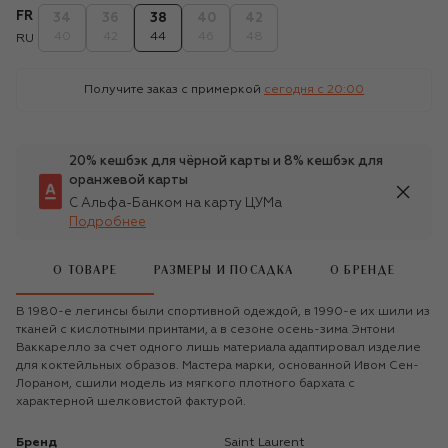
FR
34
36
38
40
42
40
42
44
46
48
RU
Получите заказ с примеркой
сегодня c 20:00
20% кешбэк для чёрной карты и 8% кешбэк для
оранжевой карты
С Альфа-Банком на карту ЦУМа
Подробнее
О ТОВАРЕ
РАЗМЕРЫ И ПОСАДКА
О БРЕНДЕ
В 1980-е легинсы были спортивной одеждой, в 1990-е их шили из
тканей с кислотными принтами, а в сезоне осень-зима Энтони
Ваккарелло за счет одного лишь материала адаптировал изделие
для коктейльных образов. Мастера марки, основанной Ивом Сен-
Лораном, сшили модель из мягкого плотного бархата с
характерной шелковистой фактурой.
Бренд
Saint Laurent