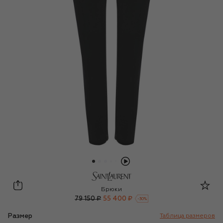
Saint Laurent
Брюки
79 150 ₽
55 400 ₽
-
30
%
Размер
Таблица размеров