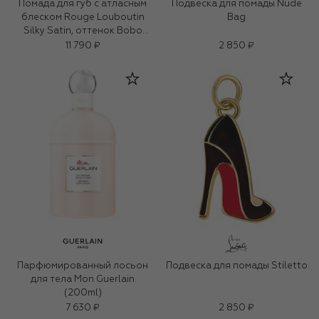
Помада для губ с атласным
Подвеска для помады Nude
блеском Rouge Louboutin
Bag
Silky Satin, оттенок Bobo
Blush
11 790 ₽
2 850 ₽
Парфюмированный лосьон
Подвеска для помады Stiletto
для тела Mon Guerlain
(200ml)
7 630 ₽
2 850 ₽