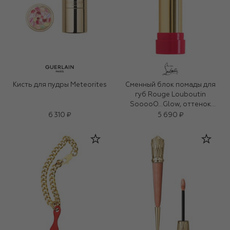
Кисть для пудры Meteorites
Сменный блок помады для
губ Rouge Louboutin
SooooO…Glow, оттенок
Rouge Louboutin 001G (3,6g)
6 310 ₽
5 690 ₽