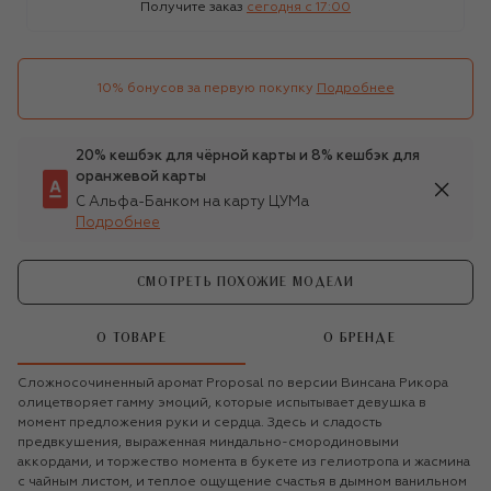
Получите заказ
сегодня c 17:00
10% бонусов за первую покупку
Подробнее
20% кешбэк для чёрной карты и 8% кешбэк для
оранжевой карты
С Альфа-Банком на карту ЦУМа
Подробнее
СМОТРЕТЬ ПОХОЖИЕ МОДЕЛИ
О ТОВАРЕ
О БРЕНДЕ
Сложносочиненный аромат Proposal по версии Винсана Рикора
олицетворяет гамму эмоций, которые испытывает девушка в
момент предложения руки и сердца. Здесь и сладость
предвкушения, выраженная миндально-смородиновыми
аккордами, и торжество момента в букете из гелиотропа и жасмина
с чайным листом, и теплое ощущение счастья в дымном ванильном