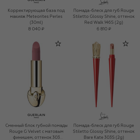
Корректирующая база под
Помада-блеск для губ Rouge
макияж Meteorites Perles
Stiletto Glossy Shine, оттенок
(30ml)
Red Walk 146S (2g)
8 040 ₽
6 810 ₽
Сменный блок губной помады
Помада-блеск для губ Rouge
Rouge G Velvet с матовым
Stiletto Glossy Shine, оттенок
финишем, оттенок 303
Bare Kate 303S (2g)