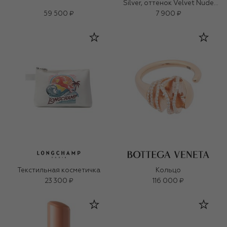
Silver, оттенок Velvet Nude
(3g)
59 500 ₽
7 900 ₽
Текстильная косметичка
Кольцо
23 300 ₽
116 000 ₽