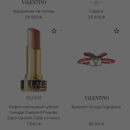
Украшение на голову
Серьги
59 500 ₽
29 950 ₽
Рефил сатиновой губной
Браслет VLogo Signature
помады Diamond Powder
Satin Lipstick Gold, оттенок
Peachfully Speaking (3g)
7 900 ₽
46 150 ₽