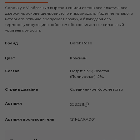
Сорочку с V-образным вырезом сшили из тонкого эластичного
джерси на основе шелковистого микромодала. Изделие из такого
материала отлично пропускает воздух, а благодаря его
терморегулирующим свойствам обеспечивает максимальный
уровень комфорта.
Бренд
Derek Rose
Цвет
Красный
Состав
Модал: 95%; Эластан
(Полиуретан): 5%;
Страна дизайна
Соединенное Королевство
Артикул
5583211
Артикул производителя
1211-LARA001