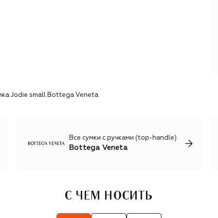
Bottega Veneta в авангард современной моды. Майер с
умом использовал «ремесленное» наследие и вернул
бренду идентичность люксового модного дома. Его
преемники — Дэниел Ли, а затем Матье Блази — возвели
кропотливую работу ателье Bottega Veneta в культ,
превратив в специалитет не только плетеную кожу, но и
трикотаж. В 2024 году бренд возглавила Луиз Троттер,
продолжающая путь BV в качестве флагмана
интеллектуальной моды.
ка Jodie small Bottega Veneta
Современную эстетику бренда определяют
изобретательный крой, обманчивые фактуры (например
деним, на деле оказывающийся кожей), инновационные
техники работы с кожей и сложные оттенки привычных
цветов. Линию одежды дополняет внушительная
Все сумки с ручками (top-handle)
коллекция обуви и аксессуаров, в числе которых —
Bottega Veneta
культовые it-сумки Sardine, Jodie, Cassette, Knot Chain и
многие другие.
С ЧЕМ НОСИТЬ