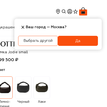
Ваш город —
Москва
?
украшения
Косметика
Интерьер
Новости
Выбрать другой
Да
ottega Veneta
мка Jodie small
99 500 ₽
вет
Темно-
Черный
Хаки
коричневый