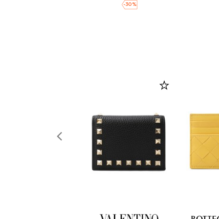
-
30
%