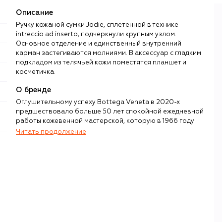
Описание
Ручку кожаной сумки Jodie, сплетенной в технике
intreccio ad inserto, подчеркнули крупным узлом.
Основное отделение и единственный внутренний
карман застегиваются молниями. В аксессуар с гладким
подкладом из телячьей кожи поместятся планшет и
косметичка.
О бренде
Оглушительному успеху Bottega Veneta в 2020-х
предшествовало больше 50 лет спокойной ежедневной
работы кожевенной мастерской, которую в 1966 году
Мишель Таддеи и Ренцо Дзенджаро открыли в
Читать продолжение
итальянском регионе Венето. Все это время при
создании сумок и других кожаных аксессуаров партнеры
использовали технику плетения из узких кожаных полос
(intrecciato), которая до сих пор остается одним из ноу-
хау бренда, превратившего работу с кожей в высокое
искусство.
В 2001 году бренд возглавил немецкий дизайнер Томас
Майер, который впервые за долгое время вывел