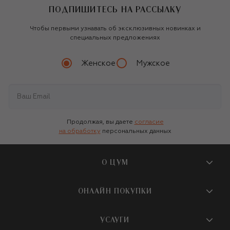
ПОДПИШИТЕСЬ НА РАССЫЛКУ
Чтобы первыми узнавать об эксклюзивных новинках и
специальных предложениях
Женское
Мужское
Продолжая, вы даете
согласие
на обработку
персональных данных
О ЦУМ
О магазине
ОНЛАЙН ПОКУПКИ
Новости и события
Вопросы и ответы
УСЛУГИ
Бутики и ПВЗ ЦУМ