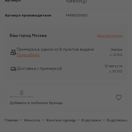
Артикул
5288025
Артикул производителя
M41800063
Ваш город
Москва
Другой город
Примерка в одном из 6 пунктов выдачи
Завтра
Подробнее
c 21:00
10 августа
Доставка с примеркой
c 10:00
Добавить в любимые бренды
Главная
Женское
Женская одежда
Водолазки
Водолазка из 