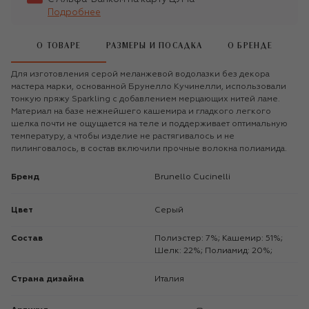
Подробнее
О ТОВАРЕ
РАЗМЕРЫ И ПОСАДКА
О БРЕНДЕ
Для изготовления серой меланжевой водолазки без декора
мастера марки, основанной Брунелло Кучинелли, использовали
тонкую пряжу Sparkling с добавлением мерцающих нитей ламе.
Материал на базе нежнейшего кашемира и гладкого легкого
шелка почти не ощущается на теле и поддерживает оптимальную
температуру, а чтобы изделие не растягивалось и не
пилинговалось, в состав включили прочные волокна полиамида.
Бренд
Brunello Cucinelli
Цвет
Серый
Состав
Полиэстер: 7%; Кашемир: 51%;
Шелк: 22%; Полиамид: 20%;
Страна дизайна
Италия