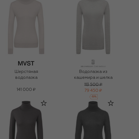
Шерстяная
Водолазка из
водолазка
кашемира и шелка
113 500 ₽
141 000 ₽
79 450 ₽
-
30
%