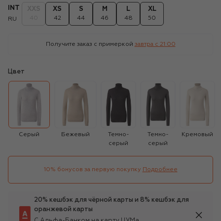
INT
XXS
XS
S
M
L
XL
40
42
44
46
48
50
RU
Получите заказ с примеркой
завтра c 21:00
Цвет
Серый
Бежевый
Темно-
Темно-
Кремовый
серый
серый
10% бонусов за первую покупку
Подробнее
20% кешбэк для чёрной карты и 8% кешбэк для
оранжевой карты
С Альфа-Банком на карту ЦУМа