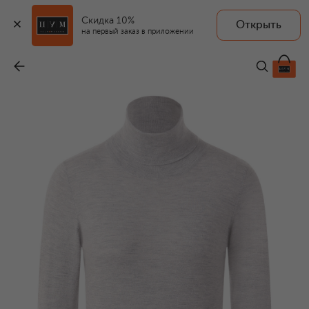
Скидка 10%
Открыть
на первый заказ в приложении
Водолазка из кашемира и шелка
-
113 500 ₽