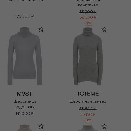
лонгслива
83 200 ₽
125 500 ₽
58 250 ₽
-
30
%
Шерстяная
Шерстяной свитер
водолазка
78 800 ₽
141 000 ₽
55 150 ₽
-
30
%