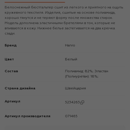
Белоснежный бюстгальтер сшит из легкого и приятного на ощупь
кружевного текстиля. Изделия, сшитые на основе полиамида,
хорошо тянутся и не теряют форму после множества стирок.
Модель дополнена эластичными бретелями в тон, которые не
впиваются в кожу. Нижнее белье застегивается на два крючка
сзади.
Бренд
Hanro
Цвет
Белый
Состав
Полиамид: 82%; Эластан
(Полиуретан): 18%;
Страна дизайна
Швейцария
Артикул
5234263
Артикул производителя
071465