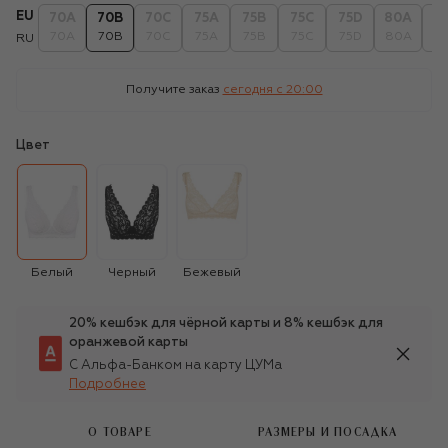
EU
70A
70B
70C
75A
75B
75C
75D
80A
8
70A
70B
70C
75A
75B
75C
75D
80A
8
RU
Получите заказ
сегодня c 20:00
Цвет
Белый
Черный
Бежевый
20% кешбэк для чёрной карты и 8% кешбэк для
оранжевой карты
С Альфа-Банком на карту ЦУМа
Подробнее
О ТОВАРЕ
РАЗМЕРЫ И ПОСАДКА