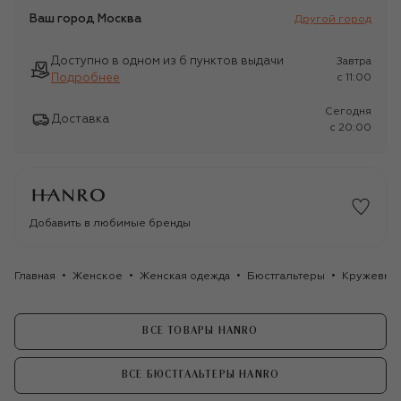
Ваш город
Москва
Другой город
Доступно в одном из 6 пунктов выдачи
Завтра
Подробнее
c 11:00
Сегодня
Доставка
c 20:00
Добавить в любимые бренды
Главная
Женское
Женская одежда
Бюстгальтеры
Кружевной
ВСЕ ТОВАРЫ HANRO
ВСЕ БЮСТГАЛЬТЕРЫ HANRO