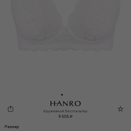
Hanro
Кружевной бюстгальтер
9 505 ₽
Размер