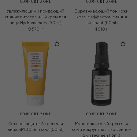
COMFORT ZONE
COMFORT ZONE
Увлажняющий и придающий
Выравнивающий тон кожи
сияние питательный крем для
крем с эффектом сияния
лица Hydramemory (50ml)
Luminant (60ml)
9 570 ₽
11 910 ₽
COMFORT ZONE
COMFORT ZONE
Солнцезащитный крем для
Мультиактивный крем для
лица SPF30 Sun soul (60ml)
кожи вокруг глаз с кофеином
Skin regimen (15ml)