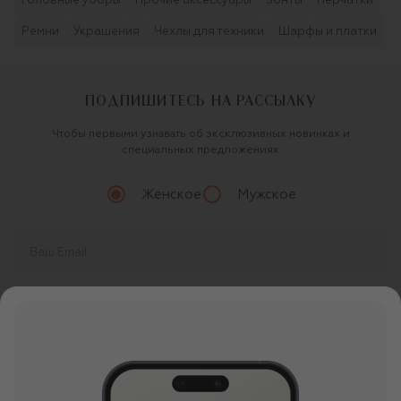
Головные уборы
Прочие аксессуары
Зонты
Перчатки
Ремни
Украшения
Чехлы для техники
Шарфы и платки
ПОДПИШИТЕСЬ НА РАССЫЛКУ
Чтобы первыми узнавать об эксклюзивных новинках и
специальных предложениях
Женское
Мужское
Продолжая, вы даете
согласие
на обработку
персональных данных
О ЦУМ