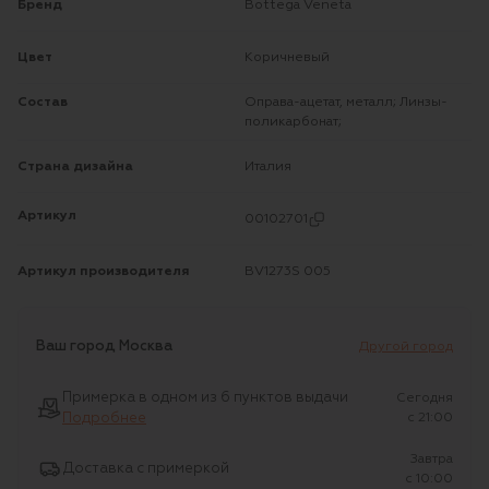
Бренд
Bottega Veneta
Цвет
Коричневый
Состав
Оправа-ацетат, металл; Линзы-
поликарбонат;
Страна дизайна
Италия
Артикул
00102701
Артикул производителя
BV1273S 005
Ваш город
Москва
Другой город
Примерка в одном из 6 пунктов выдачи
Сегодня
Подробнее
c 21:00
Завтра
Доставка с примеркой
c 10:00