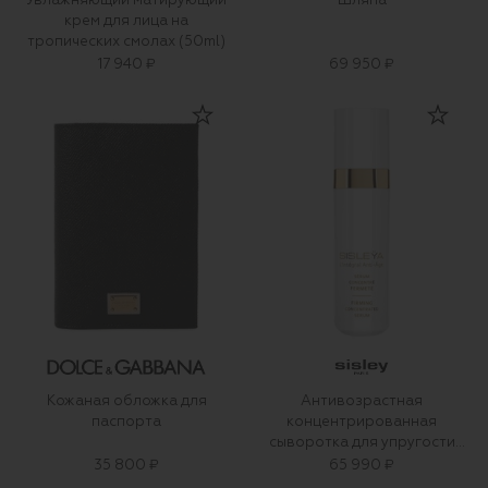
Увлажняющий матирующий
Шляпа
крем для лица на
тропических смолах (50ml)
17 940 ₽
69 950 ₽
Кожаная обложка для
Антивозрастная
паспорта
концентрированная
сыворотка для упругости
кожи (30ml)
35 800 ₽
65 990 ₽