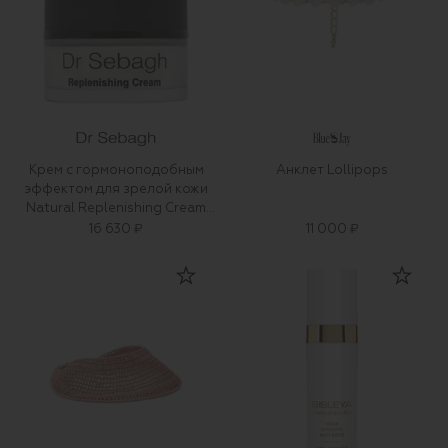
Крем с гормоноподобным
Анклет Lollipops
эффектом для зрелой кожи
Natural Replenishing Cream
(50ml)
16 630 ₽
11 000 ₽