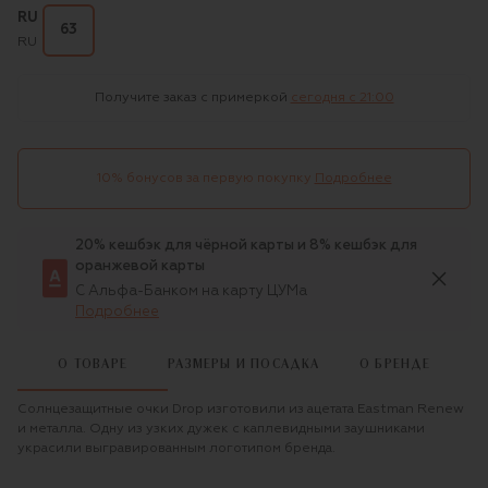
RU
63
RU
Получите заказ с примеркой
сегодня c 21:00
10% бонусов за первую покупку
Подробнее
20% кешбэк для чёрной карты и 8% кешбэк для
оранжевой карты
С Альфа-Банком на карту ЦУМа
Подробнее
О ТОВАРЕ
РАЗМЕРЫ И ПОСАДКА
О БРЕНДЕ
Солнцезащитные очки Drop изготовили из ацетата Eastman Renew
и металла. Одну из узких дужек с каплевидными заушниками
украсили выгравированным логотипом бренда.