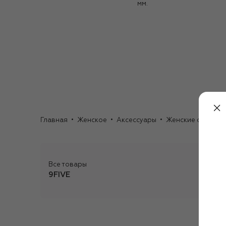
мм.
Главная
Женское
Аксессуары
Женские очки
С
Все товары
9FIVE