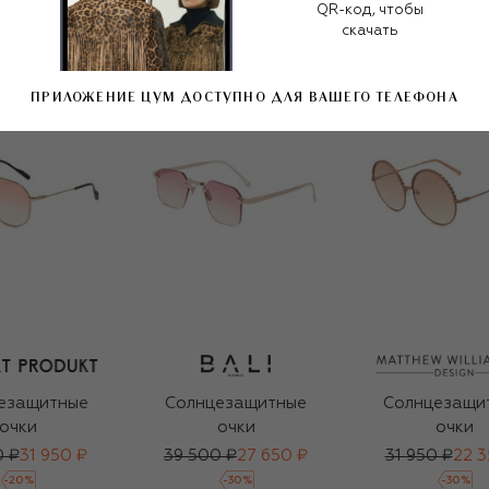
QR-код, чтобы
скачать
ПРИЛОЖЕНИЕ ЦУМ ДОСТУПНО ДЛЯ ВАШЕГО ТЕЛЕФОНА
езащитные
Солнцезащитные
Солнцезащи
очки
очки
очки
0 ₽
31 950 ₽
39 500 ₽
27 650 ₽
31 950 ₽
22 3
-
20
%
-
30
%
-
30
%