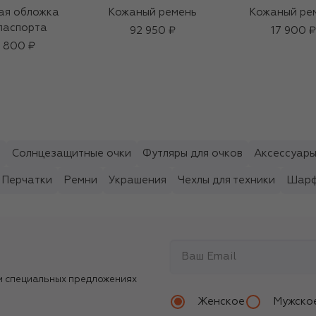
ая обложка
Кожаный ремень
Кожаный ре
паспорта
92 950 ₽
17 900 ₽
 800 ₽
ы
Солнцезащитные очки
Футляры для очков
Аксессуары
Перчатки
Ремни
Украшения
Чехлы для техники
Шарф
и специальных предложениях
Женское
Мужско