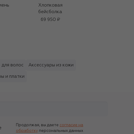
мень
Хлопковая
Джинсовая
бейсболка
бейсболка
69 950 ₽
7 480 ₽
 для волос
Аксессуары из кожи
ы и платки
Продолжая, вы даете
согласие на
е
обработку
персональных данных