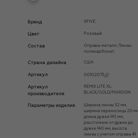
Бренд
9FIVE
Цвет
Розовый
Состав
Оправа-металл; Линзы-
поликарбонат;
Страна дизайна
США
Артикул
00102073
Артикул
REMIX LITE XL-
BLACK/G0LD/MAR00N
производителя
Параметры изделия
Ширина линзы 52 мм,
ширина переносицы 20 мм
длина дужки 145 мм,
расстояние от дужки до
дужки 140 мм, высота
линзы с учетом оправы 41