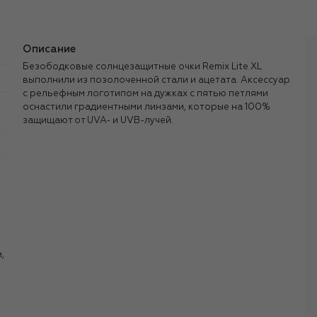
Описание
Безободковые солнцезащитные очки Remix Lite XL
выполнили из позолоченной стали и ацетата. Аксессуар
с рельефным логотипом на дужках с пятью петлями
оснастили градиентными линзами, которые на 100%
защищают от UVA- и UVB-лучей.
,