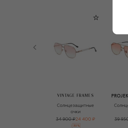
VINTAGE FRAMES
Солнцезащитные
Солнц
очки
34 900 ₽
24 400 ₽
39 95
-
30
%