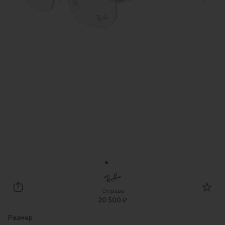
Ray-Ban
Оправа
20 500 ₽
Размер