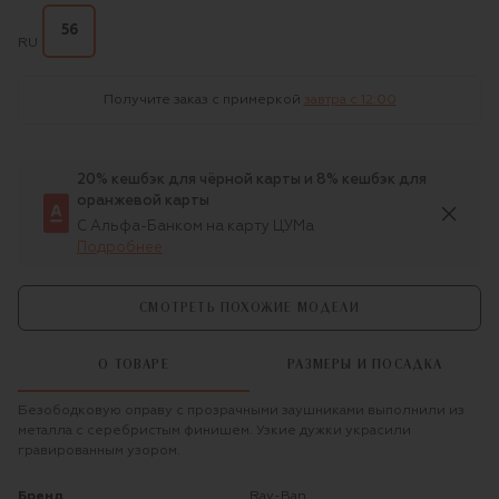
56
RU
Получите заказ с примеркой
завтра c 12:00
20% кешбэк для чёрной карты и 8% кешбэк для
оранжевой карты
С Альфа-Банком на карту ЦУМа
Подробнее
СМОТРЕТЬ ПОХОЖИЕ МОДЕЛИ
О ТОВАРЕ
РАЗМЕРЫ И ПОСАДКА
Безободковую оправу с прозрачными заушниками выполнили из
металла с серебристым финишем. Узкие дужки украсили
гравированным узором.
Бренд
Ray-Ban