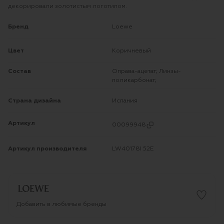
декорировали золотистым логотипом.
Бренд
Loewe
Цвет
Коричневый
Состав
Оправа-ацетат; Линзы-
поликарбонат;
Страна дизайна
Испания
Артикул
00099948
Артикул производителя
LW40178I 52E
Добавить в любимые бренды