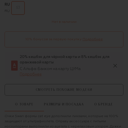
RU
53
RU
Нет в наличии
10% бонусов за первую покупку
Подробнее
20% кешбэк для чёрной карты и 8% кешбэк для
оранжевой карты
С Альфа-Банком на карту ЦУМа
Подробнее
СМОТРЕТЬ ПОХОЖИЕ МОДЕЛИ
О ТОВАРЕ
РАЗМЕРЫ И ПОСАДКА
О БРЕНДЕ
Очки Swan формы cat eye дополнили линзами, которые на 100%
защищают от ультрафиолета. Оправу аксессуара с литыми
носоупорами выполнили из ацетата с черепаховым узором. Дужки