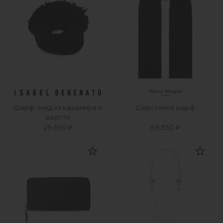
Шарф-снуд из кашемира и
Шерстяной шарф
шерсти
29 650 ₽
69 950 ₽