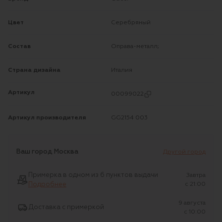
Цвет
Серебряный
Состав
Оправа-металл;
Страна дизайна
Италия
Артикул
00099022
Артикул производителя
GG2154 003
Ваш город
Москва
Другой город
Примерка в одном из 6 пунктов выдачи
Завтра
Подробнее
c 21:00
9 августа
Доставка с примеркой
c 10:00