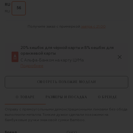
RU
56
RU
Получите заказ с примеркой
завтра c 21:00
20% кешбэк для чёрной карты и 8% кешбэк для
оранжевой карты
С Альфа-Банком на карту ЦУМа
Подробнее
СМОТРЕТЬ ПОХОЖИЕ МОДЕЛИ
О ТОВАРЕ
РАЗМЕРЫ И ПОСАДКА
О БРЕНДЕ
Оправу с прямоугольными демонстрационными линзами без обода
выполнили металла. Тонкие дужки сделали похожими на
бамбуковые ручки знаковой сумки Bamboo.
Бренд
Gucci