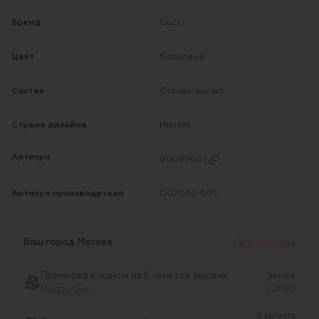
Бренд
Gucci
Цвет
Бордовый
Состав
Оправа-ацетат;
Страна дизайна
Италия
Артикул
00099007
Артикул производителя
GG2060 003
Ваш город
Москва
Другой город
Примерка в одном из 6 пунктов выдачи
Завтра
Подробнее
c 21:00
9 августа