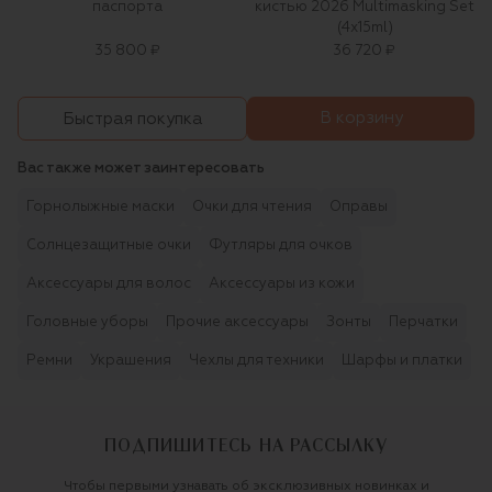
паспорта
кистью 2026 Multimasking Set
(4x15ml)
35 800 ₽
36 720 ₽
В корзину
Быстрая покупка
Вас также может заинтересовать
Горнолыжные маски
Очки для чтения
Оправы
Солнцезащитные очки
Футляры для очков
Аксессуары для волос
Аксессуары из кожи
Головные уборы
Прочие аксессуары
Зонты
Перчатки
Ремни
Украшения
Чехлы для техники
Шарфы и платки
ПОДПИШИТЕСЬ НА РАССЫЛКУ
Чтобы первыми узнавать об эксклюзивных новинках и