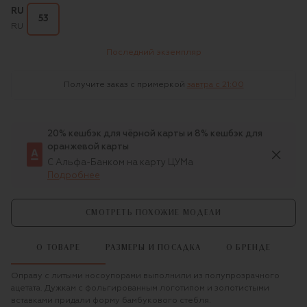
RU
53
RU
Последний экземпляр
Получите заказ с примеркой
завтра c 21:00
20% кешбэк для чёрной карты и 8% кешбэк для
оранжевой карты
С Альфа-Банком на карту ЦУМа
Подробнее
СМОТРЕТЬ ПОХОЖИЕ МОДЕЛИ
О ТОВАРЕ
РАЗМЕРЫ И ПОСАДКА
О БРЕНДЕ
Оправу с литыми носоупорами выполнили из полупрозрачного
ацетата. Дужкам с фольгированным логотипом и золотистыми
вставками придали форму бамбукового стебля.