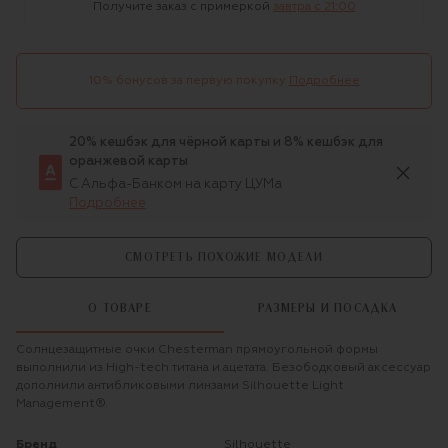
Получите заказ с примеркой
завтра c 21:00
10% бонусов за первую покупку
Подробнее
20% кешбэк для чёрной карты и 8% кешбэк для
оранжевой карты
С Альфа-Банком на карту ЦУМа
Подробнее
СМОТРЕТЬ ПОХОЖИЕ МОДЕЛИ
О ТОВАРЕ
РАЗМЕРЫ И ПОСАДКА
Солнцезащитные очки Chesterman прямоугольной формы
выполнили из High-tech титана и ацетата. Безободковый аксессуар
дополнили антибликовыми линзами Silhouette Light
Management®.
Бренд
Silhouette