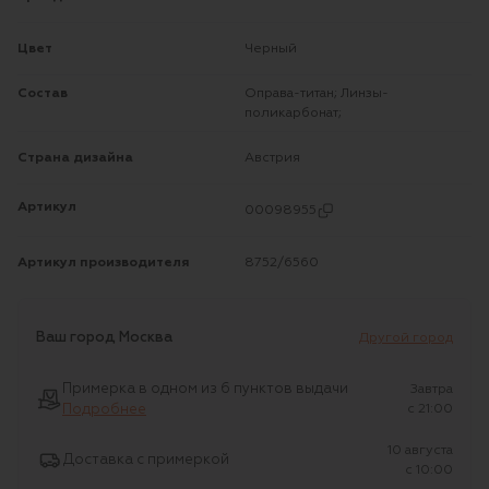
Цвет
Черный
Состав
Оправа-титан; Линзы-
поликарбонат;
Страна дизайна
Австрия
Артикул
00098955
Артикул производителя
8752/6560
Ваш город
Москва
Другой город
Примерка в одном из 6 пунктов выдачи
Завтра
Подробнее
c 21:00
10 августа
Доставка с примеркой
c 10:00