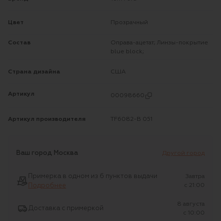
Цвет
Прозрачный
Состав
Оправа-ацетат; Линзы-покрытие
blue block;
Страна дизайна
США
Артикул
00098660
Артикул производителя
TF6082-B 051
Ваш город
Москва
Другой город
Примерка в одном из 6 пунктов выдачи
Завтра
Подробнее
c 21:00
8 августа
Доставка с примеркой
c 10:00