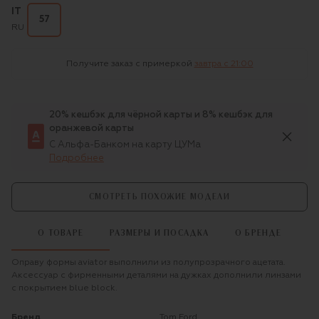
IT
57
RU
Получите заказ с примеркой
завтра c 21:00
20% кешбэк для чёрной карты и 8% кешбэк для
оранжевой карты
С Альфа-Банком на карту ЦУМа
Подробнее
СМОТРЕТЬ ПОХОЖИЕ МОДЕЛИ
О ТОВАРЕ
РАЗМЕРЫ И ПОСАДКА
О БРЕНДЕ
Оправу формы aviator выполнили из полупрозрачного ацетата.
Аксессуар с фирменными деталями на дужках дополнили линзами
с покрытием blue block.
Бренд
Tom Ford