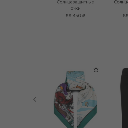
Солнцезащитные
Солнц
очки
88 450 ₽
88