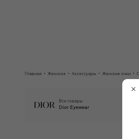
Главная
Женское
Аксессуары
Женские очки
С
Все товары
Dior Eyewear