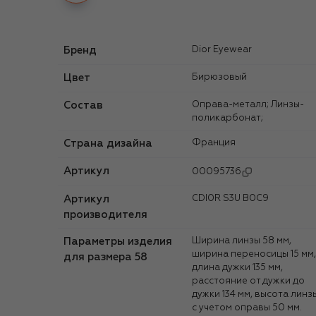
Бренд
Dior Eyewear
Цвет
Бирюзовый
Состав
Оправа-металл; Линзы-
поликарбонат;
Страна дизайна
Франция
Артикул
00095736
Артикул
CDI0R S3U B0C9
производителя
Параметры изделия
Ширина линзы 58 мм,
ширина переносицы 15 мм,
для размера 58
длина дужки 135 мм,
расстояние от дужки до
дужки 134 мм, высота линз
с учетом оправы 50 мм.