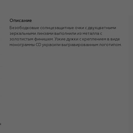
Описание
Безободковые солнцезащитные очки с двухцветными
зеркальными линзами выполнили из металла с
золотистым финишем. Узкие дужки с креплением в виде
монограммы CD украсили выгравированным логотипом.
ы