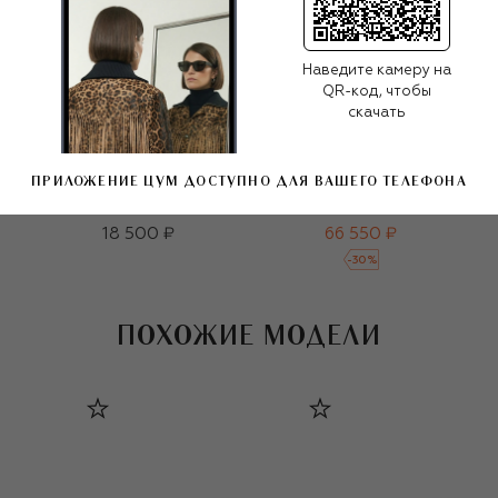
Наведите камеру на
QR-код, чтобы
скачать
ПРИЛОЖЕНИЕ ЦУМ ДОСТУПНО ДЛЯ ВАШЕГО ТЕЛЕФОНА
Солнцезащитные
Хлопковый лонгслив
очки
95 050 ₽
18 500 ₽
66 550 ₽
-
30
%
ПОХОЖИЕ МОДЕЛИ