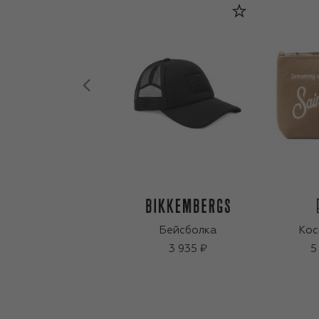
Бейсболка
Кос
3 935 ₽
5