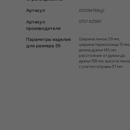
Артикул
00094768
Артикул
3757-921387
производителя
Параметры изделия
Ширина линзы 59 мм,
ширина переносицы 15 мм,
для размера 59
длина дужки 145 мм,
расстояние от дужки до
дужки 138 мм, высота линз
с учетом оправы 37 мм.