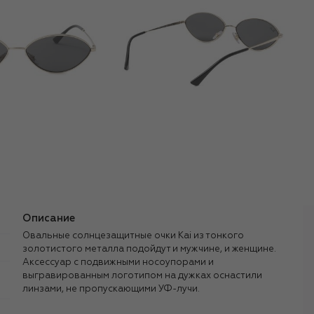
Описание
Овальные солнцезащитные очки Kai из тонкого
золотистого металла подойдут и мужчине, и женщине.
Аксессуар с подвижными носоупорами и
выгравированным логотипом на дужках оснастили
линзами, не пропускающими УФ-лучи.