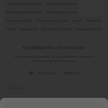
Солнцезащитные очки
Футляры для очков
Аксессуары для волос
Аксессуары из кожи
Головные уборы
Прочие аксессуары
Зонты
Перчатки
Ремни
Украшения
Чехлы для техники
Шарфы и платки
ПОДПИШИТЕСЬ НА РАССЫЛКУ
Чтобы первыми узнавать об эксклюзивных новинках и
специальных предложениях
Женское
Мужское
Продолжая, вы даете
согласие
на обработку
персональных данных