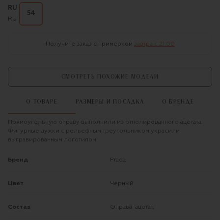
RU
54
RU
Получите заказ с примеркой
завтра c 21:00
СМОТРЕТЬ ПОХОЖИЕ МОДЕЛИ
О ТОВАРЕ
РАЗМЕРЫ И ПОСАДКА
О БРЕНДЕ
Прямоугольную оправу выполнили из отполированного ацетата.
Фигурные дужки с рельефным треугольником украсили
выгравированным логотипом.
Бренд
Prada
Цвет
Черный
Состав
Оправа-ацетат;