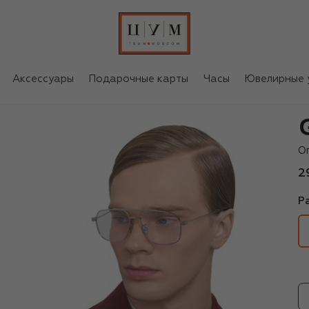
Аксессуары
Подарочные карты
Часы
Ювелирные 
Gi
О
2
Р