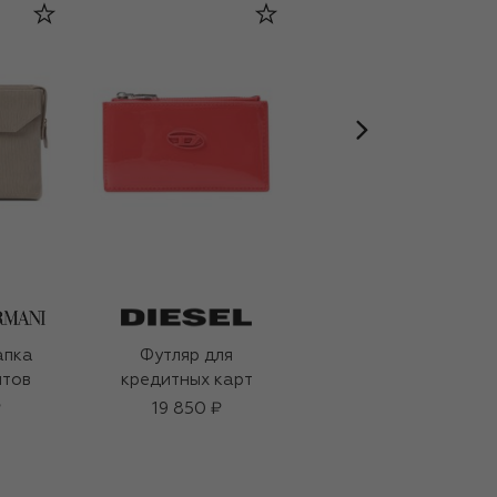
апка
Футляр для
Шерстяной шарф
нтов
кредитных карт
69 950 ₽
₽
19 850 ₽