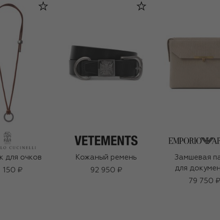
 для очков
Кожаный ремень
Замшевая п
для докуме
1 150 ₽
92 950 ₽
79 750 