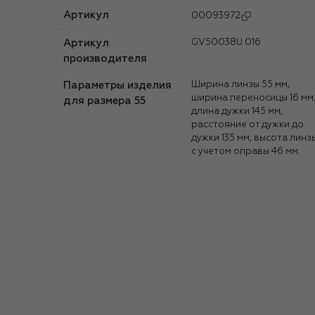
Артикул
00093972
Артикул
GV50038U 016
производителя
Параметры изделия
Ширина линзы 55 мм,
ширина переносицы 16 мм
для размера 55
длина дужки 145 мм,
расстояние от дужки до
дужки 135 мм, высота линз
с учетом оправы 46 мм.