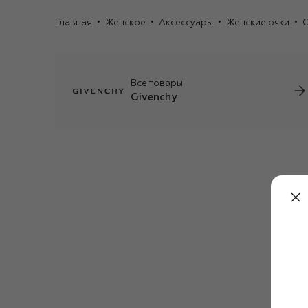
Главная
Женское
Аксессуары
Женские очки
О
Все товары
Givenchy