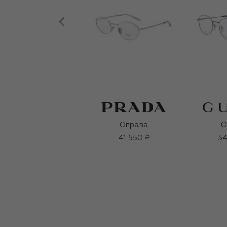
Оправа
О
41 550 ₽
34