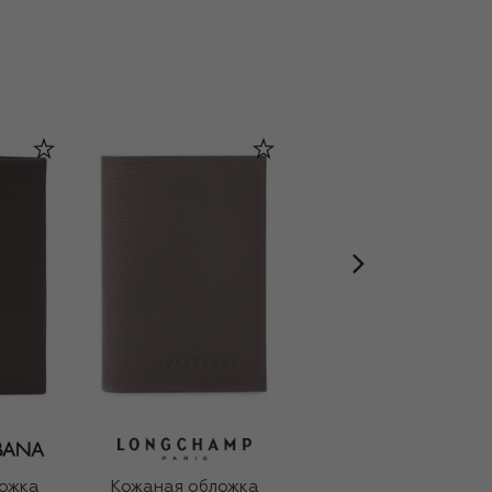
ожка
Кожаная обложка
Помада для губ