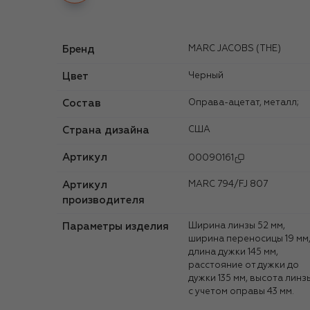
Бренд
MARC JACOBS (THE)
Цвет
Черный
Состав
Оправа-ацетат, металл;
Страна дизайна
США
Артикул
00090161
Артикул
MARC 794/FJ 807
производителя
Параметры изделия
Ширина линзы 52 мм,
ширина переносицы 19 мм
длина дужки 145 мм,
расстояние от дужки до
дужки 135 мм, высота линз
с учетом оправы 43 мм.