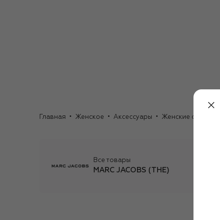
Главная
Женское
Аксессуары
Женские очки
О
Все товары
MARC JACOBS (THE)