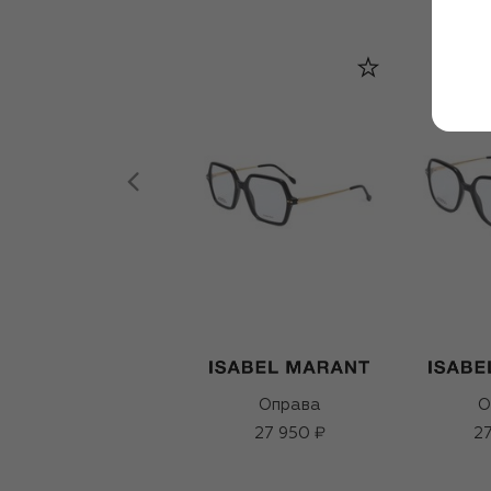
Оправа
О
27 950 ₽
27