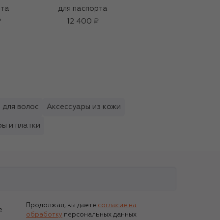
рта
для паспорта
Dior Addict,
оттенок 463 Лента
₽
12 400 ₽
Диор (3,2g)
5 650 ₽
 для волос
Аксессуары из кожи
ы и платки
Продолжая, вы даете
согласие на
е
обработку
персональных данных