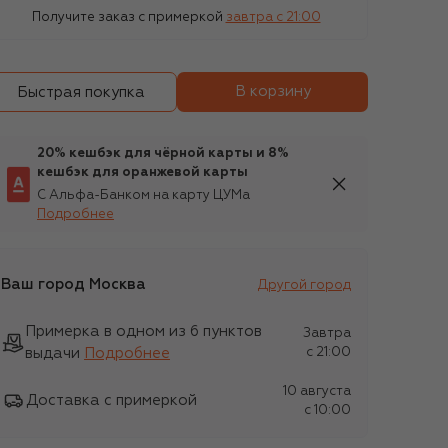
Получите заказ с примеркой
завтра c 21:00
В корзину
Быстрая покупка
20% кешбэк для чёрной карты и 8%
кешбэк для оранжевой карты
С Альфа-Банком на карту ЦУМа
Подробнее
Ваш город
Москва
Другой город
Примерка в одном из 6 пунктов
Завтра
выдачи
Подробнее
c 21:00
10 августа
Доставка с примеркой
c 10:00