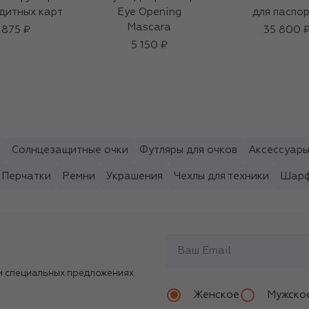
дитных карт
Eye Opening
для паспо
Mascara
 875 ₽
35 800 
5 150 ₽
ы
Солнцезащитные очки
Футляры для очков
Аксессуары
Перчатки
Ремни
Украшения
Чехлы для техники
Шарф
и специальных предложениях
Женское
Мужско