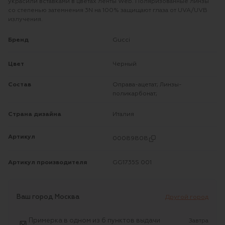
украсили вставками в цветах ленты Web. Поляризованные линзы
со степенью затемнения 3N на 100% защищают глаза от UVA/UVB
излучения.
Бренд
Gucci
Цвет
Черный
Состав
Оправа-ацетат; Линзы-
поликарбонат;
Страна дизайна
Италия
Артикул
00089808
Артикул производителя
GG1735S 001
Ваш город
Москва
Другой город
Примерка в одном из 6 пунктов выдачи
Завтра