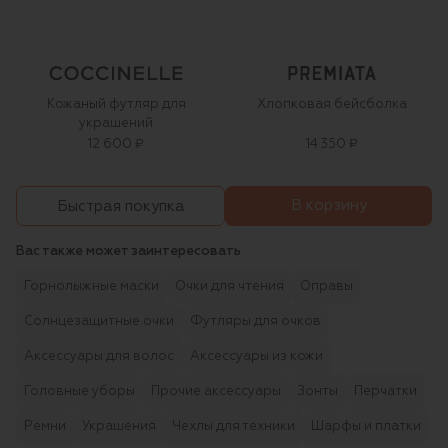
Кожаный футляр для
Хлопковая бейсболка
украшений
12 600 ₽
14 350 ₽
В корзину
Быстрая покупка
Вас также может заинтересовать
Горнолыжные маски
Очки для чтения
Оправы
Солнцезащитные очки
Футляры для очков
Аксессуары для волос
Аксессуары из кожи
Головные уборы
Прочие аксессуары
Зонты
Перчатки
Ремни
Украшения
Чехлы для техники
Шарфы и платки