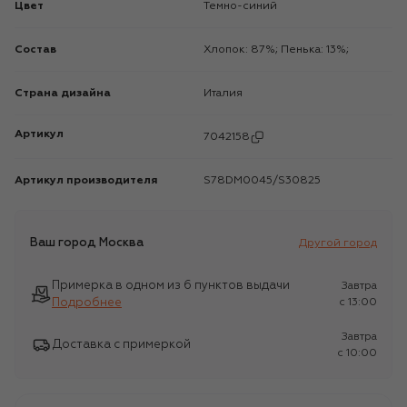
Цвет
Темно-синий
Состав
Хлопок: 87%; Пенька: 13%;
Страна дизайна
Италия
Артикул
7042158
Артикул производителя
S78DM0045/S30825
Ваш город
Москва
Другой город
Примерка в одном из 6 пунктов выдачи
Завтра
Подробнее
c 13:00
Завтра
Доставка с примеркой
c 10:00