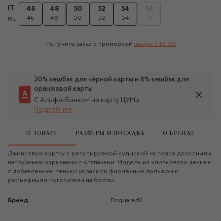
IT
46
48
50
52
54
56
46
48
50
52
54
56
RU
Получите заказ с примеркой
завтра c 10:00
20% кешбэк для чёрной карты и 8% кешбэк для
оранжевой карты
С Альфа-Банком на карту ЦУМа
Подробнее
О ТОВАРЕ
РАЗМЕРЫ И ПОСАДКА
О БРЕНДЕ
Джинсовую куртку с регулируемой кулиской на поясе дополнили
нагрудными карманами с клапанами. Модель из хлопкового денима
с добавлением пеньки украсили фирменным ярлыком и
рельефными логотипами на болтах.
Бренд
Dsquared2