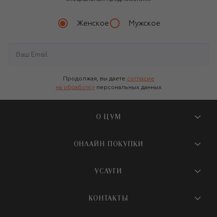
Женское
Мужское
Продолжая, вы даете
согласие
на обработку
персональных данных
О ЦУМ
О магазине
ОНЛАЙН ПОКУПКИ
Новости и события
Вопросы и ответы
УСЛУГИ
Бутики и ПВЗ ЦУМ
Мобильное приложение
Контакты
Шопинг-сервисы
КОНТАКТЫ
Доставка
Наша история
Шопинг со стилистом ЦУМ
Обмен и возврат