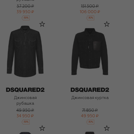
57 200 ₽
151 500 ₽
39 950 ₽
106 000 ₽
-
30
%
-
30
%
Джинсовая
Джинсовая куртка
рубашка
49 950 ₽
71 850 ₽
34 950 ₽
49 950 ₽
-
30
%
-
30
%