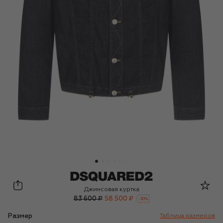
Dsquared2
Джинсовая куртка
83 600 ₽
58 500 ₽
-
30
%
Размер
Таблица размеров