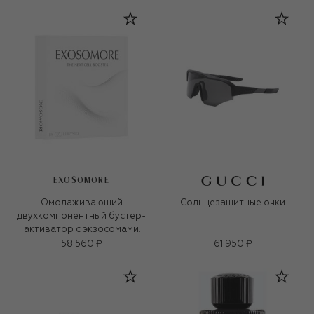
EXOSOMORE
Омолаживающий
Солнцезащитные очки
двухкомпонентный бустер-
активатор с экзосомами
(4x0.003g+4x9,5ml)
58 560 ₽
61 950 ₽