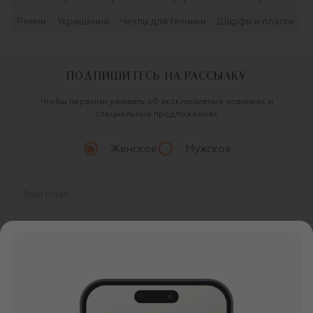
Ремни
Украшения
Чехлы для техники
Шарфы и платки
ПОДПИШИТЕСЬ НА РАССЫЛКУ
Чтобы первыми узнавать об эксклюзивных новинках и
специальных предложениях
Женское
Мужское
Продолжая, вы даете
согласие
на обработку
персональных данных
О ЦУМ