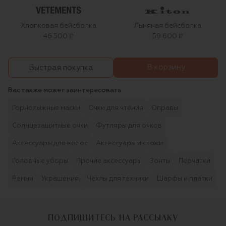
Хлопковая бейсболка
Льняная бейсболка
46 500 ₽
59 600 ₽
В корзину
Быстрая покупка
Вас также может заинтересовать
Горнолыжные маски
Очки для чтения
Оправы
Солнцезащитные очки
Футляры для очков
Аксессуары для волос
Аксессуары из кожи
Головные уборы
Прочие аксессуары
Зонты
Перчатки
Ремни
Украшения
Чехлы для техники
Шарфы и платки
ПОДПИШИТЕСЬ НА РАССЫЛКУ