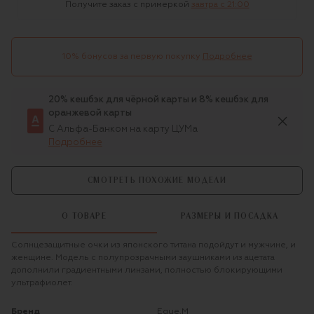
Получите заказ с примеркой
завтра c 21:00
10% бонусов за первую покупку
Подробнее
20% кешбэк для чёрной карты и 8% кешбэк для
оранжевой карты
С Альфа-Банком на карту ЦУМа
Подробнее
СМОТРЕТЬ ПОХОЖИЕ МОДЕЛИ
О ТОВАРЕ
РАЗМЕРЫ И ПОСАДКА
Солнцезащитные очки из японского титана подойдут и мужчине, и
женщине. Модель с полупрозрачными заушниками из ацетата
дополнили градиентными линзами, полностью блокирующими
ультрафиолет.
Бренд
Eque.M