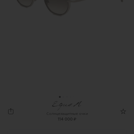
Eque.M
Солнцезащитные очки
114 000 ₽