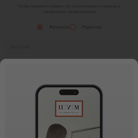
Чтобы первыми узнавать об эксклюзивных новинках и
специальных предложениях
Женское
Мужское
Продолжая, вы даете
согласие
на обработку
персональных данных
О ЦУМ
О магазине
ОНЛАЙН ПОКУПКИ
Новости и события
Вопросы и ответы
УСЛУГИ
Бутики и ПВЗ ЦУМ
Мобильное приложение
Контакты
Шопинг-сервисы