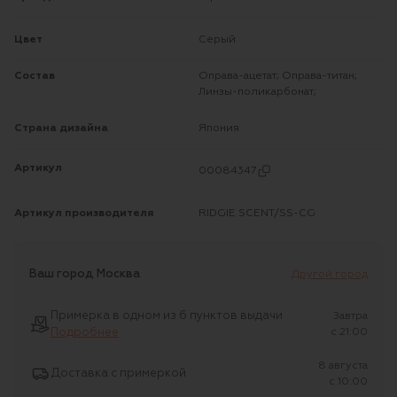
Цвет
Серый
Состав
Оправа-ацетат; Оправа-титан;
Линзы-поликарбонат;
Страна дизайна
Япония
Артикул
00084347
Артикул производителя
RIDGIE SCENT/SS-CG
Ваш город
Москва
Другой город
Примерка в одном из 6 пунктов выдачи
Завтра
Подробнее
c 21:00
8 августа
Доставка с примеркой
c 10:00