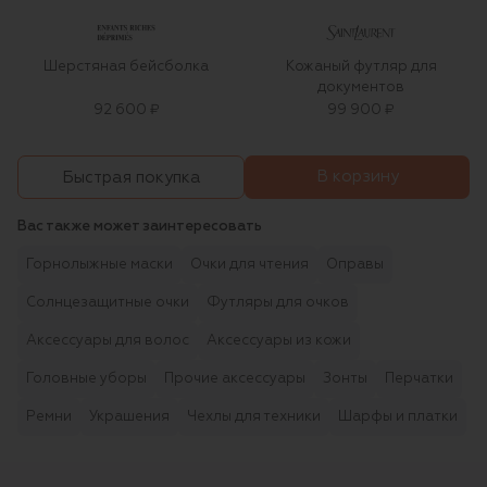
Шерстяная бейсболка
Кожаный футляр для
документов
92 600 ₽
99 900 ₽
В корзину
Быстрая покупка
Вас также может заинтересовать
Горнолыжные маски
Очки для чтения
Оправы
Солнцезащитные очки
Футляры для очков
Аксессуары для волос
Аксессуары из кожи
Головные уборы
Прочие аксессуары
Зонты
Перчатки
Ремни
Украшения
Чехлы для техники
Шарфы и платки