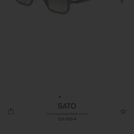
sato eyewear
Солнцезащитные очки
129 000 ₽