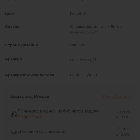
Цвет
Голубой
Состав
Оправа-ацетат, титан; Линзы-
поликарбонат;
Страна дизайна
Япония
Артикул
00086320
Артикул производителя
DENEB-T/AS-1
Ваш город
Москва
Другой город
Примерка в одном из 6 пунктов выдачи
Завтра
Подробнее
c 10:00
Завтра
Доставка с примеркой
c 10:00