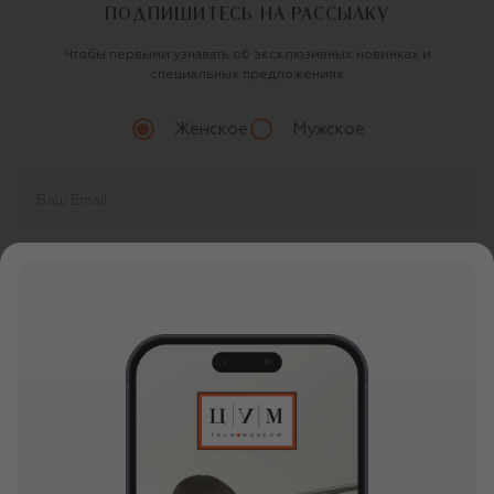
ПОДПИШИТЕСЬ НА РАССЫЛКУ
Чтобы первыми узнавать об эксклюзивных новинках и
специальных предложениях
Женское
Мужское
Продолжая, вы даете
согласие
на обработку
персональных данных
О ЦУМ
О магазине
ОНЛАЙН ПОКУПКИ
Новости и события
Вопросы и ответы
УСЛУГИ
Бутики и ПВЗ ЦУМ
Мобильное приложение