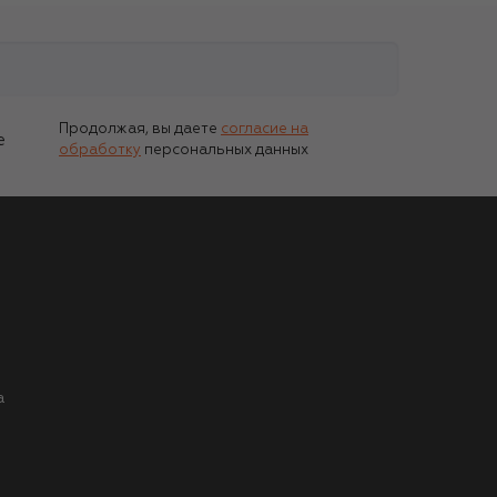
Продолжая, вы даете
согласие на
е
обработку
персональных данных
а