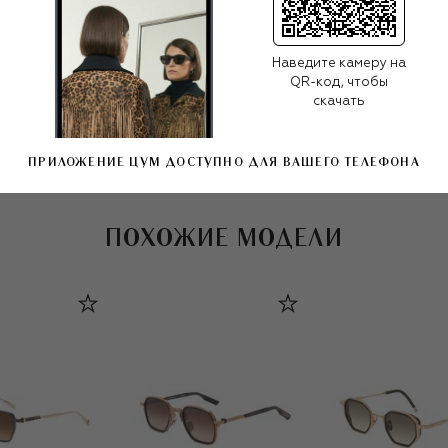
платина. Все очки выходят ограниченными сериями:
олнцезащитные очки sato eyewear
порядковый номер фиксируется прямо на изделии.
Наведите камеру на
QR-код, чтобы
скачать
Все женские очки
sato eyewear
ПРИЛОЖЕНИЕ ЦУМ ДОСТУПНО ДЛЯ ВАШЕГО ТЕЛЕФОНА
ПОХОЖИЕ МОДЕЛИ