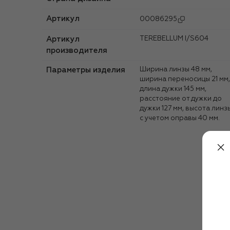
Артикул
00086295
Артикул
TEREBELLUM I/S604
производителя
Параметры изделия
Ширина линзы 48 мм,
ширина переносицы 21 мм,
длина дужки 145 мм,
расстояние от дужки до
дужки 127 мм, высота линз
с учетом оправы 40 мм.