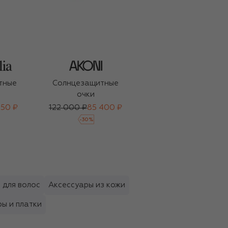
тные
Солнцезащитные
Солнцезащитные
очки
очки
750 ₽
122 000 ₽
85 400 ₽
148 000 ₽
-
30
%
 для волос
Аксессуары из кожи
ы и платки