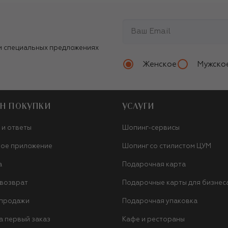
и специальных предложениях
Женское
Мужско
Н ПОКУПКИ
УСЛУГИ
 и ответы
Шопинг-сервисы
ое приложение
Шопинг со стилистом ЦУМ
а
Подарочная карта
 возврат
Подарочные карты для бизнес
 продажи
Подарочная упаковка
а первый заказ
Кафе и рестораны