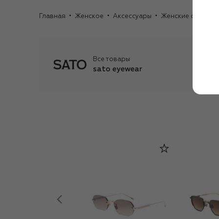
Главная
Женское
Аксессуары
Женские очки
С
Все товары
sato eyewear