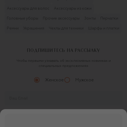
Аксессуары для волос
Аксессуары из кожи
Головные уборы
Прочие аксессуары
Зонты
Перчатки
Ремни
Украшения
Чехлы для техники
Шарфы и платки
ПОДПИШИТЕСЬ НА РАССЫЛКУ
Чтобы первыми узнавать об эксклюзивных новинках и
специальных предложениях
Женское
Мужское
Продолжая, вы даете
согласие
на обработку
персональных данных