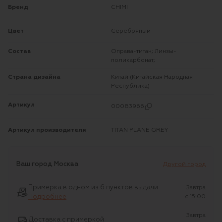
Бренд
CHIMI
Цвет
Серебряный
Состав
Оправа-титан; Линзы-
поликарбонат;
Страна дизайна
Китай (Китайская Народная
Республика)
Артикул
00083966
Артикул производителя
TITAN PLANE GREY
Ваш город
Москва
Другой город
Примерка в одном из 6 пунктов выдачи
Завтра
Подробнее
c 15:00
Завтра
Доставка с примеркой