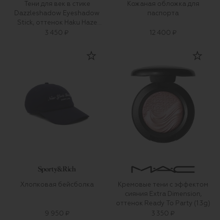
Тени для век в стике
Кожаная обложка для
Dazzleshadow Eyeshadow
паспорта
Stick, оттенок Haku Haze
(1,6g)
3 450 ₽
12 400 ₽
Хлопковая бейсболка
Кремовые тени с эффектом
сияния Extra Dimension,
оттенок Ready To Party (1.3g)
9 950 ₽
3 350 ₽