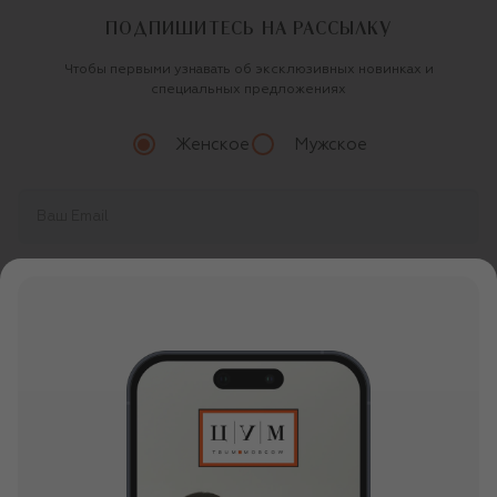
ПОДПИШИТЕСЬ НА РАССЫЛКУ
Чтобы первыми узнавать об эксклюзивных новинках и
специальных предложениях
Женское
Мужское
Продолжая, вы даете
согласие
на обработку
персональных данных
О ЦУМ
О магазине
ОНЛАЙН ПОКУПКИ
Новости и события
Вопросы и ответы
УСЛУГИ
Бутики и ПВЗ ЦУМ