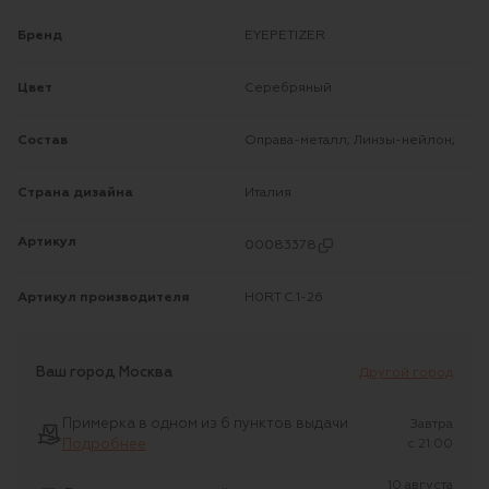
Бренд
EYEPETIZER
Цвет
Серебряный
Состав
Оправа-металл; Линзы-нейлон;
Страна дизайна
Италия
Артикул
00083378
Артикул производителя
H0RT C.1-26
Ваш город
Москва
Другой город
Примерка в одном из 6 пунктов выдачи
Завтра
Подробнее
c 21:00
10 августа