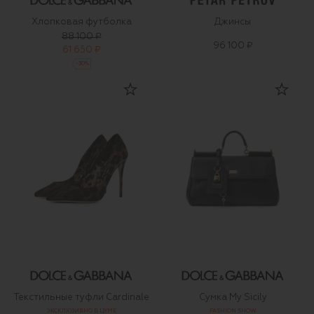
Хлопковая футболка
Джинсы
88 100 ₽
96 100 ₽
61 650 ₽
-
30
%
Текстильные туфли Cardinale
Сумка My Sicily
ЭКСКЛЮЗИВНО В ЦУМЕ
FASHION SHOW