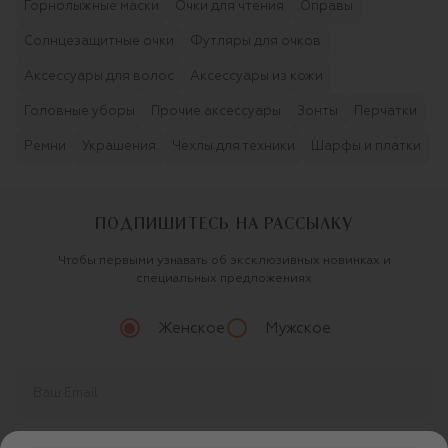
Горнолыжные маски
Очки для чтения
Оправы
Солнцезащитные очки
Футляры для очков
Аксессуары для волос
Аксессуары из кожи
Головные уборы
Прочие аксессуары
Зонты
Перчатки
Ремни
Украшения
Чехлы для техники
Шарфы и платки
ПОДПИШИТЕСЬ НА РАССЫЛКУ
Чтобы первыми узнавать об эксклюзивных новинках и
специальных предложениях
Женское
Мужское
Продолжая, вы даете
согласие