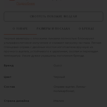
Подробнее
СМОТРЕТЬ ПОХОЖИЕ МОДЕЛИ
О ТОВАРЕ
РАЗМЕРЫ И ПОСАДКА
О БРЕНДЕ
Черные авиаторы с плоскими линзами полностью блокируют
ультрафиолетовое излучение и снижают нагрузку на глаза. Легкая
глянцевая оправа с двойным мостом изготовлена вручную из
прочного ацетата, устойчивого к царапинам, сколам и перепадам
температур. Узкие дужки украшены логотипом бренда.
Бренд
Gucci
Цвет
Черный
Состав
Оправа-ацетат; Линзы-
поликарбонат;
Страна дизайна
Италия