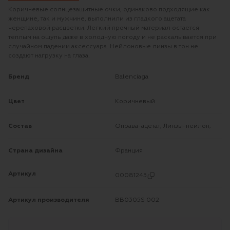
Коричневые солнцезащитные очки, одинаково подходящие как
женщине, так и мужчине, выполнили из гладкого ацетата
черепаховой расцветки. Легкий прочный материал остается
теплым на ощупь даже в холодную погоду и не раскалывается при
случайном падении аксессуара. Нейлоновые линзы в тон не
создают нагрузку на глаза.
Бренд
Balenciaga
Цвет
Коричневый
Состав
Оправа-ацетат; Линзы-нейлон;
Страна дизайна
Франция
Артикул
00081245
Артикул производителя
BB0305S 002