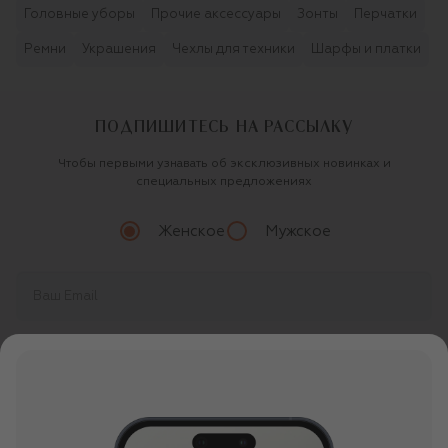
Головные уборы
Прочие аксессуары
Зонты
Перчатки
Ремни
Украшения
Чехлы для техники
Шарфы и платки
ПОДПИШИТЕСЬ НА РАССЫЛКУ
Чтобы первыми узнавать об эксклюзивных новинках и
специальных предложениях
Женское
Мужское
Продолжая, вы даете
согласие
на обработку
персональных данных
О ЦУМ