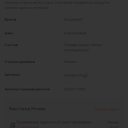
поэтому в таком аксессуаре очертания предметов останутся
четкими даже в сумерках.
Бренд
Dsquared2
Цвет
Коричневый
Состав
Оправа-ацетат; Линзы-
поликарбонат;
Страна дизайна
Италия
Артикул
00080974
Артикул производителя
D20107 086
Ваш город
Москва
Другой город
Примерка в одном из 6 пунктов выдачи
Завтра
Подробнее
c 11:00