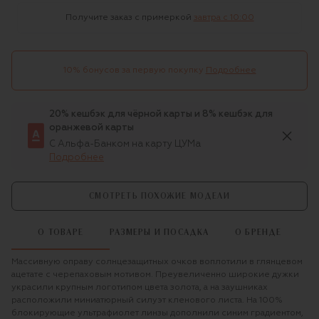
Получите заказ с примеркой
завтра c 10:00
10% бонусов за первую покупку
Подробнее
20% кешбэк для чёрной карты и 8% кешбэк для
оранжевой карты
С Альфа-Банком на карту ЦУМа
Подробнее
СМОТРЕТЬ ПОХОЖИЕ МОДЕЛИ
О ТОВАРЕ
РАЗМЕРЫ И ПОСАДКА
О БРЕНДЕ
Массивную оправу солнцезащитных очков воплотили в глянцевом
ацетате с черепаховым мотивом. Преувеличенно широкие дужки
украсили крупным логотипом цвета золота, а на заушниках
расположили миниатюрный силуэт кленового листа. На 100%
блокирующие ультрафиолет линзы дополнили синим градиентом,