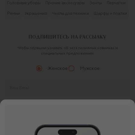
Головные уборы
Прочие аксессуары
Зонты
Перчатки
Ремни
Украшения
Чехлы для техники
Шарфы и платки
ПОДПИШИТЕСЬ НА РАССЫЛКУ
Чтобы первыми узнавать об эксклюзивных новинках и
специальных предложениях
Женское
Мужское
Продолжая, вы даете
согласие
на обработку
персональных данных
О ЦУМ