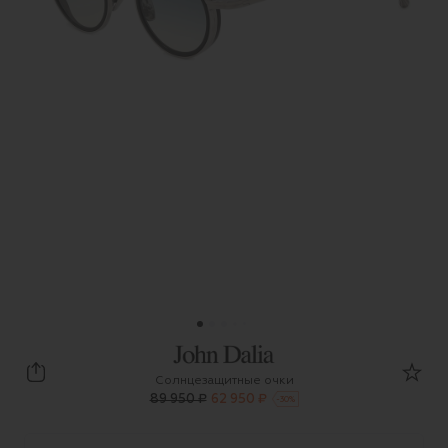
John Dalia
Солнцезащитные очки
89 950 ₽
62 950 ₽
-
30
%