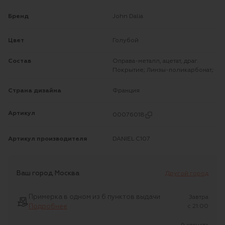
Бренд
John Dalia
Цвет
Голубой
Состав
Оправа-металл, ацетат, драг.
Покрытие; Линзы-поликарбонат;
Страна дизайна
Франция
Артикул
00076018
Артикул производителя
DANIEL C107
Ваш город
Москва
Другой город
Примерка в одном из 6 пунктов выдачи
Завтра
Подробнее
c 21:00