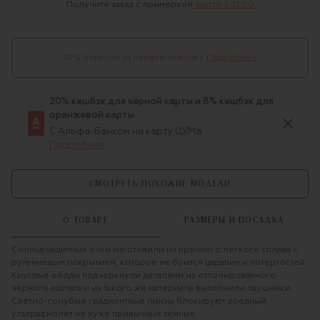
Получите заказ с примеркой
завтра c 21:00
10% бонусов за первую покупку
Подробнее
20% кешбэк для чёрной карты и 8% кешбэк для
оранжевой карты
С Альфа-Банком на карту ЦУМа
Подробнее
СМОТРЕТЬ ПОХОЖИЕ МОДЕЛИ
О ТОВАРЕ
РАЗМЕРЫ И ПОСАДКА
Солнцезащитные очки изготовили из прочного легкого сплава с
рутениевым покрытием, которое не боится царапин и потертостей.
Круглые ободы подчеркнули деталями из отполированного
черного ацетата и из такого же материала выполнили заушники.
Светло-голубые градиентные линзы блокируют вредный
ультрафиолет не хуже привычных темных.