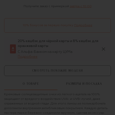
Получите заказ с примеркой
завтра c 10:00
10% бонусов за первую покупку
Подробнее
20% кешбэк для чёрной карты и 8% кешбэк для
оранжевой карты
С Альфа-Банком на карту ЦУМа
Подробнее
СМОТРЕТЬ ПОХОЖИЕ МОДЕЛИ
О ТОВАРЕ
РАЗМЕРЫ И ПОСАДКА
Кремовые солнцезащитные очки из легкого ацетата на 100%
защищают от вредного воздействия UVA- и UVB-лучей, даже
отраженных от водной глади. Для этого линзы из поликарбоната
дополнили внутренним антибликовым покрытием. Каждую деталь
мастера марки бережно соединили вручную, сделав аксессуар