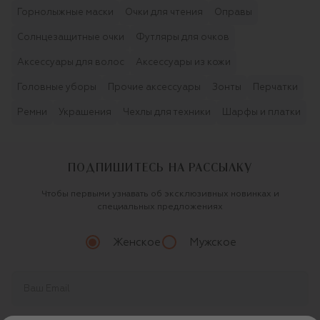
Горнолыжные маски
Очки для чтения
Оправы
Солнцезащитные очки
Футляры для очков
Аксессуары для волос
Аксессуары из кожи
Головные уборы
Прочие аксессуары
Зонты
Перчатки
Ремни
Украшения
Чехлы для техники
Шарфы и платки
ПОДПИШИТЕСЬ НА РАССЫЛКУ
Чтобы первыми узнавать об эксклюзивных новинках и
специальных предложениях
Женское
Мужское