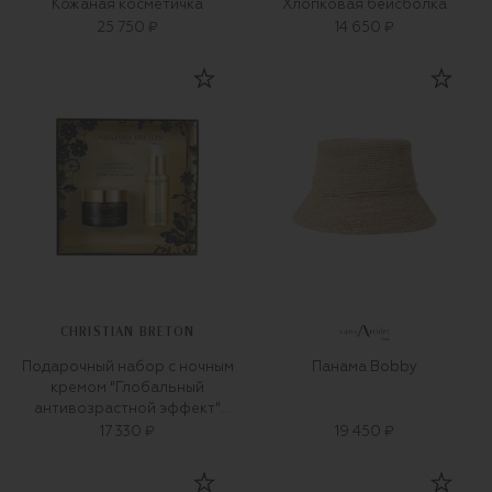
Кожаная косметичка
Хлопковая бейсболка
25 750 ₽
14 650 ₽
CHRISTIAN BRETON
Подарочный набор с ночным
Панама Bobby
кремом "Глобальный
антивозрастной эффект"
(30+50ml)
17 330 ₽
19 450 ₽