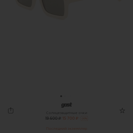
GAST
Солнцезащитные очки
19 600 ₽
15 700 ₽
-
20
%
Последний экземпляр