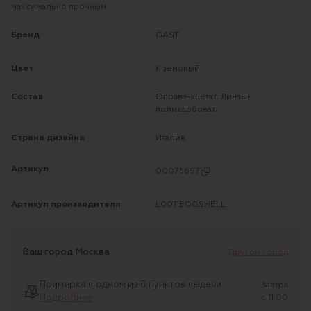
максимально прочным.
Бренд
GAST
Цвет
Кремовый
Состав
Оправа-ацетат; Линзы-
поликарбонат;
Страна дизайна
Италия
Артикул
00075697
Артикул производителя
L00T EGGSHELL
Ваш город
Москва
Другой город
Примерка в одном из 6 пунктов выдачи
Завтра
Подробнее
c 11:00