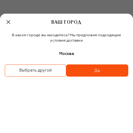
ВАШ ГОРОД
В каком городе вы находитесь? Мы предложим подходящие
условия доставки
Солнцезащитные очки
Солнцезащитные очки
22 300 ₽
19 650 ₽
13 750 ₽
Москва
-
30
%
Выбрать другой
Да