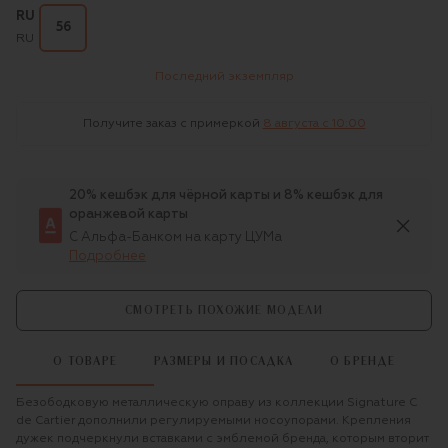
RU
56
RU
Последний экземпляр
Получите заказ с примеркой
8 августа c 10:00
20% кешбэк для чёрной карты и 8% кешбэк для
оранжевой карты
С Альфа-Банком на карту ЦУМа
Подробнее
СМОТРЕТЬ ПОХОЖИЕ МОДЕЛИ
О ТОВАРЕ
РАЗМЕРЫ И ПОСАДКА
О БРЕНДЕ
Безободковую металлическую оправу из коллекции Signature C
de Cartier дополнили регулируемыми носоупорами. Крепления
дужек подчеркнули вставками с эмблемой бренда, которым вторит