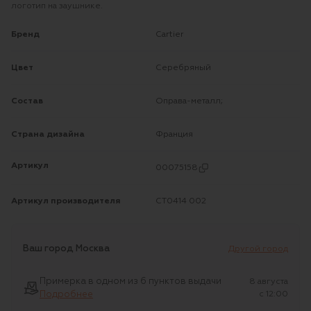
логотип на заушнике.
Бренд
Cartier
Цвет
Серебряный
Состав
Оправа-металл;
Страна дизайна
Франция
Артикул
00075158
Артикул производителя
CT0414 002
Ваш город
Москва
Другой город
Примерка в одном из 6 пунктов выдачи
8 августа
Подробнее
c 12:00