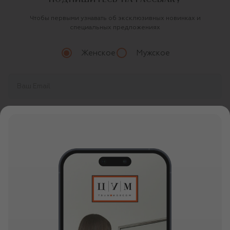
Чтобы первыми узнавать об эксклюзивных новинках и
специальных предложениях
Женское
Мужское
Продолжая, вы даете
согласие
на обработку
персональных данных
О ЦУМ
О магазине
ОНЛАЙН ПОКУПКИ
Новости и события
Вопросы и ответы
УСЛУГИ
Бутики и ПВЗ ЦУМ
Мобильное приложение
Контакты