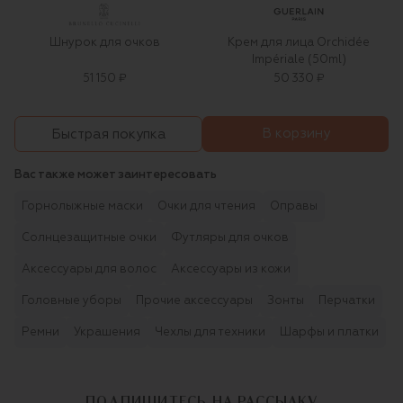
Шнурок для очков
Крем для лица Orchidée
Impériale (50ml)
51 150 ₽
50 330 ₽
В корзину
Быстрая покупка
Вас также может заинтересовать
Горнолыжные маски
Очки для чтения
Оправы
Солнцезащитные очки
Футляры для очков
Аксессуары для волос
Аксессуары из кожи
Головные уборы
Прочие аксессуары
Зонты
Перчатки
Ремни
Украшения
Чехлы для техники
Шарфы и платки
ПОДПИШИТЕСЬ НА РАССЫЛКУ