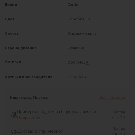
Бренд
Cartier
Цвет
Серебряный
Состав
Оправа-металл;
Страна дизайна
Франция
Артикул
00075162
Артикул производителя
CT0416 002
Ваш город
Москва
Другой город
Примерка в одном из 6 пунктов выдачи
Завтра
Подробнее
c 16:00
Завтра
Доставка с примеркой
c 10:00