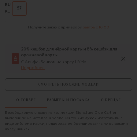
RU
57
RU
Получите заказ с примеркой
завтра c 10:00
20% кешбэк для чёрной карты и 8% кешбэк для
оранжевой карты
С Альфа-Банком на карту ЦУМа
Подробнее
СМОТРЕТЬ ПОХОЖИЕ МОДЕЛИ
О ТОВАРЕ
РАЗМЕРЫ И ПОСАДКА
О БРЕНДЕ
Безободковую оправу из коллекции Signature C de Cartier
выполнили из металла. Крепления тонких дужек изготовили в
виде эмблемы марки, поддержав ее брендированными вставками
на заушниках.