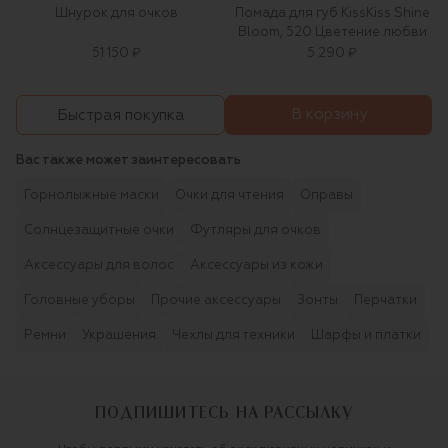
Шнурок для очков
Помада для губ KissKiss Shine
Bloom, 520 Цветение любви
51 150 ₽
5 290 ₽
В корзину
Быстрая покупка
Вас также может заинтересовать
Горнолыжные маски
Очки для чтения
Оправы
Солнцезащитные очки
Футляры для очков
Аксессуары для волос
Аксессуары из кожи
Головные уборы
Прочие аксессуары
Зонты
Перчатки
Ремни
Украшения
Чехлы для техники
Шарфы и платки
ПОДПИШИТЕСЬ НА РАССЫЛКУ