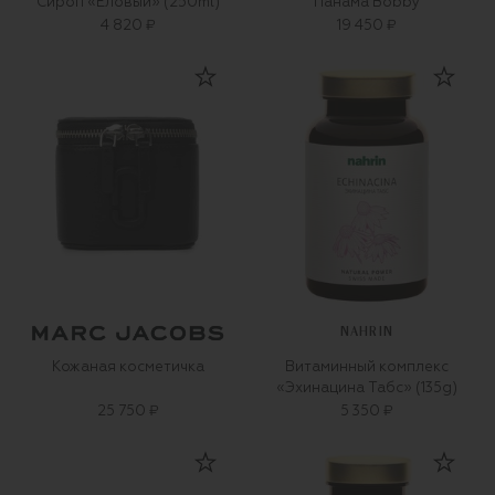
Сироп «Еловый» (250ml)
Панама Bobby
4 820 ₽
19 450 ₽
NAHRIN
Кожаная косметичка
Витаминный комплекс
«Эхинацина Табс» (135g)
25 750 ₽
5 350 ₽