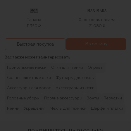
MAX MARA
Панама
Хлопковая панама
11 350 ₽
21 080 ₽
В корзину
Быстрая покупка
Вас также может заинтересовать
Горнолыжные маски
Очки для чтения
Оправы
Солнцезащитные очки
Футляры для очков
Аксессуары для волос
Аксессуары из кожи
Головные уборы
Прочие аксессуары
Зонты
Перчатки
Ремни
Украшения
Чехлы для техники
Шарфы и платки