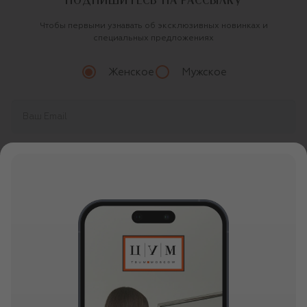
ПОДПИШИТЕСЬ НА РАССЫЛКУ
Чтобы первыми узнавать об эксклюзивных новинках и
специальных предложениях
Женское
Мужское
Продолжая, вы даете
согласие
на обработку
персональных данных
О ЦУМ
О магазине
ОНЛАЙН ПОКУПКИ
Новости и события
Вопросы и ответы
УСЛУГИ
Бутики и ПВЗ ЦУМ
Мобильное приложение
Контакты