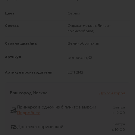
Цвет
Серый
Состав
Оправа-металл; Линзы-
поликарбонат;
Страна дизайна
Великобритания
Артикул
00068019
Артикул производителя
LETI 2M2
Ваш город
Москва
Другой город
Примерка в одном из 6 пунктов выдачи
Завтра
Подробнее
c 12:00
Завтра
Доставка с примеркой
c 10:00