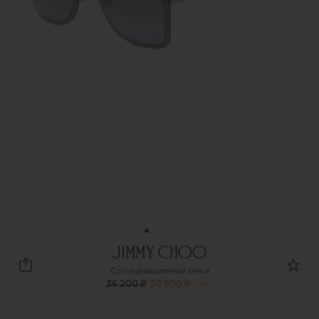
Jimmy Choo
Солнцезащитные очки
36 200 ₽
30 900 ₽
-
15
%