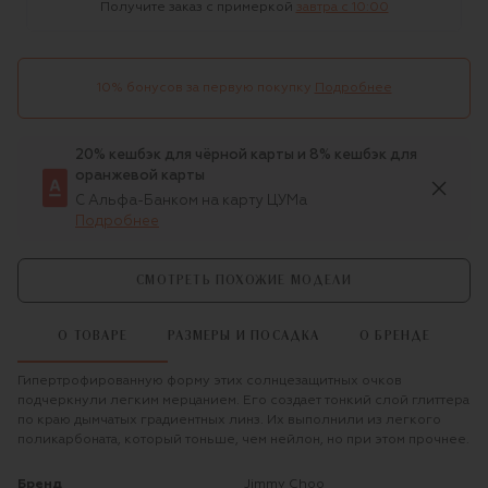
Получите заказ с примеркой
завтра c 10:00
10% бонусов за первую покупку
Подробнее
20% кешбэк для чёрной карты и 8% кешбэк для
оранжевой карты
С Альфа-Банком на карту ЦУМа
Подробнее
СМОТРЕТЬ ПОХОЖИЕ МОДЕЛИ
О ТОВАРЕ
РАЗМЕРЫ И ПОСАДКА
О БРЕНДЕ
Гипертрофированную форму этих солнцезащитных очков
подчеркнули легким мерцанием. Его создает тонкий слой глиттера
по краю дымчатых градиентных линз. Их выполнили из легкого
поликарбоната, который тоньше, чем нейлон, но при этом прочнее.
Бренд
Jimmy Choo