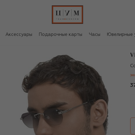
Аксессуары
Подарочные карты
Часы
Ювелирные 
V
Vi
С
ЭК
3