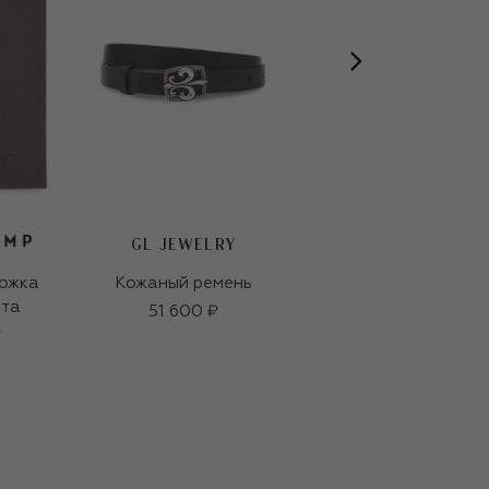
GL JEWELRY
ожка
Кожаный ремень
Кожаный футляр
рта
для украшений
51 600 ₽
₽
10 290 ₽