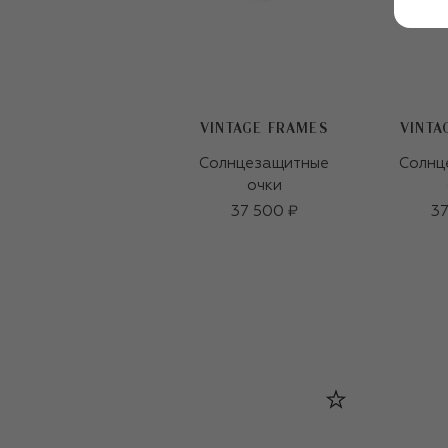
VINTAGE FRAMES
VINTA
Солнцезащитные
Солнц
очки
37 500 ₽
37