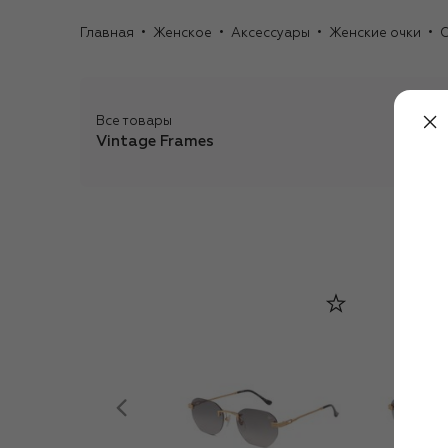
Главная
Женское
Аксессуары
Женские очки
С
Все товары
Vintage Frames