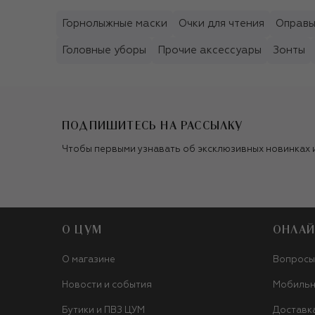
Горнолыжные маски
Очки для чтения
Оправ
Головные уборы
Прочие аксессуары
Зонты
ПОДПИШИТЕСЬ НА РАССЫЛКУ
Чтобы первыми узнавать об эксклюзивных новинках 
О ЦУМ
ОНЛАЙ
О магазине
Вопросы
Новости и события
Мобильн
Бутики и ПВЗ ЦУМ
Доставк