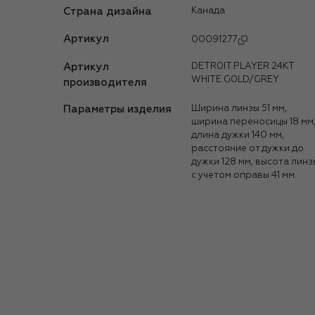
Страна дизайна
Канада
Артикул
00091277
Артикул
DETR0IT PLAYER 24KT
WHITE G0LD/GREY
производителя
Параметры изделия
Ширина линзы 51 мм,
ширина переносицы 18 мм
длина дужки 140 мм,
расстояние от дужки до
дужки 128 мм, высота линз
с учетом оправы 41 мм.