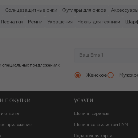
ы
Солнцезащитные очки
Футляры для очков
Аксессуары
Перчатки
Ремни
Украшения
Чехлы для техники
Шарф
и специальных предложениях
Женское
Мужско
Н ПОКУПКИ
УСЛУГИ
 и ответы
Шопинг-сервисы
ое приложение
Шопинг со стилистом ЦУМ
а
Подарочная карта