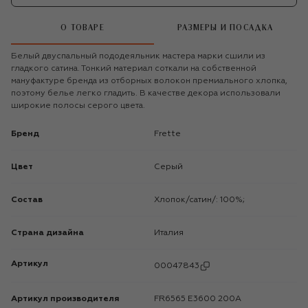
О ТОВАРЕ
РАЗМЕРЫ И ПОСАДКА
Белый двуспальный пододеяльник мастера марки сшили из
гладкого сатина. Тонкий материал соткали на собственной
мануфактуре бренда из отборных волокон премиального хлопка,
поэтому белье легко гладить. В качестве декора использовали
широкие полосы серого цвета.
Бренд
Frette
Цвет
Серый
Состав
Хлопок/сатин/: 100%;
Страна дизайна
Италия
Артикул
00047843
Артикул производителя
FR6565 E3600 200A