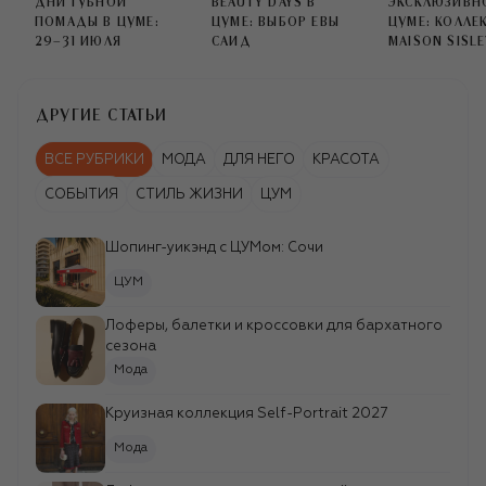
ДНИ ГУБНОЙ
BEAUTY DAYS В
ЭКСКЛЮЗИВН
ПОМАДЫ В ЦУМЕ:
ЦУМЕ: ВЫБОР ЕВЫ
ЦУМЕ: КОЛЛЕ
29–31 ИЮЛЯ
САИД
MAISON SISL
ДРУГИЕ СТАТЬИ
ВСЕ РУБРИКИ
МОДА
ДЛЯ НЕГО
КРАСОТА
СОБЫТИЯ
СТИЛЬ ЖИЗНИ
ЦУМ
Новинки представлены в пространстве
Acqua di Parma на первом этаже ЦУМа.
Шопинг-уикэнд c ЦУМом: Сочи
ЦУМ
Лоферы, балетки и кроссовки для бархатного
сезона
{"width":343,"column_width":21,"columns_n":16,"gutter":0
default
Мода
true
343
Круизная коллекция Self-Portrait 2027
776
false
Мода
false