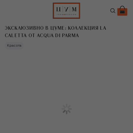
ЭКСКЛЮЗИВНО В ЦУМЕ: КОЛЛЕКЦИЯ LA
CALETTA ОТ ACQUA DI PARMA
Красота
T
Коллекция La Caletta от Acqua di Parma
подарит ощущение отпуска в Италии,
даже если вы пока не брали билет на
Средиземноморье. В ароматическую
прогулку по побережью приглашают
новые лимитированные ароматы,
оформлением которых занималась
дизайнер интерьеров Лаура Гонсалес.