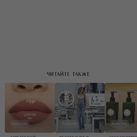
ACQUA DI PARMA
Парфюмированная
свеча Granita Al
Gelso (200g)
7 500 ₽
ACQUA DI PARMA
Парфюмированная
свеча Sorbetto Al
ЧИТАЙТЕ ТАКЖЕ
Limone (200g)
7 500 ₽
Красота
Красота
Красота