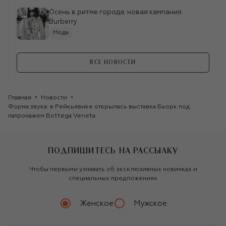
перформанс Бьорк, который состоится
Осень в ритме города: новая кампания
12 августа. Однодневный «рейв
Burberry
солнечного затмения» развернется в
Мода
исландском парке Видистадатун в
Хафнарфьордуре. Событие приурочено
к редкому астрономическому явлению:
ВСЕ НОВОСТИ
его кульминацией станет минута и
четыре секунды полной темноты, когда
Луна целиком закроет Солнце. Во время
рейва Бьорк отыграет DJ-сет вместе с
Главная
Новости
Arca, Sideproject и Ronja.
Форма звука: в Рейкьявике открылась выставка Бьорк под 
патронажем Bottega Veneta
Все новинки Bottega Veneta
ПОДПИШИТЕСЬ НА РАССЫЛКУ
Чтобы первыми узнавать об эксклюзивных новинках и
специальных предложениях
{"width":343,"column_width":21,"columns_n":16,"gutter":0
Женское
Мужское
default
true