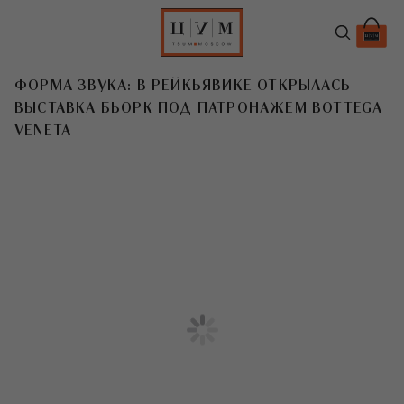
ФОРМА ЗВУКА: В РЕЙКЬЯВИКЕ ОТКРЫЛАСЬ
ВЫСТАВКА БЬОРК ПОД ПАТРОНАЖЕМ BOTTEGA
VENETA
T
В Национальной галерее Исландии в
Рейкьявике открылась масштабная
выставка
Бьорк
Echolalia — под
патронажем
Bottega Veneta
.