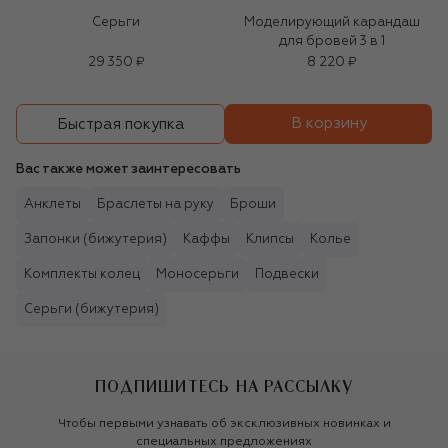
Серьги
Моделирующий карандаш
для бровей 3 в 1
29 350 ₽
8 220 ₽
В корзину
Быстрая покупка
Вас также может заинтересовать
Анклеты
Браслеты на руку
Броши
Запонки (бижутерия)
Каффы
Клипсы
Колье
Комплекты колец
Моносерьги
Подвески
Серьги (бижутерия)
ПОДПИШИТЕСЬ НА РАССЫЛКУ
Чтобы первыми узнавать об эксклюзивных новинках и
специальных предложениях