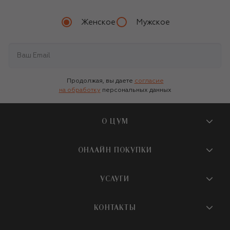
Женское
Мужское
Продолжая, вы даете
согласие
на обработку
персональных данных
О ЦУМ
О магазине
ОНЛАЙН ПОКУПКИ
Новости и события
Вопросы и ответы
УСЛУГИ
Бутики и ПВЗ ЦУМ
Мобильное приложение
Контакты
Шопинг-сервисы
КОНТАКТЫ
Доставка
Наша история
Шопинг со стилистом ЦУМ
Обмен и возврат