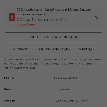
20% кешбэк для чёрной карты и 8% кешбэк для
оранжевой карты
С Альфа-Банком на карту ЦУМа
Подробнее
СМОТРЕТЬ ПОХОЖИЕ МОДЕЛИ
О ТОВАРЕ
РАЗМЕРЫ И ПОСАДКА
О БРЕНДЕ
Удлиненный клатч Onda сплели в технике intreccio из узких полос
мелкозернистой наппы ягненка. Модель дополнили потайной
магнитной застежкой.
Бренд
Bottega Veneta
Цвет
Бордовый
Состав
Кожа натуральная: 100%;