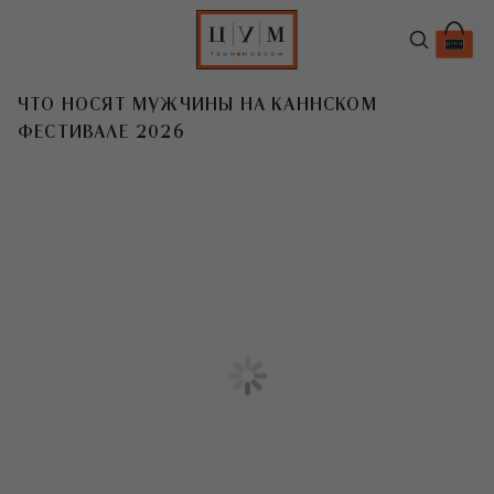
ЧТО НОСЯТ МУЖЧИНЫ НА КАННСКОМ
ФЕСТИВАЛЕ 2026
T
По-летнему расслабленные
образы
Майкла Фассбендера,
Джейсона
Стейтема и других актеров