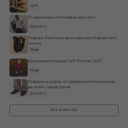
ЦУМ
30 идеальных лонгсливов для него
Для него
Лоферы, балетки и кроссовки для бархатного
сезона
Мода
Круизная коллекция Self-Portrait 2027
Мода
KITON
Лоферы на осень: от сдержанной классики до
Джинсы
деталей с характером
111 500 ₽
Для него
BOTTEGA VENETA
Ккроссовки
ВСЕ НОВОСТИ
104 500 ₽