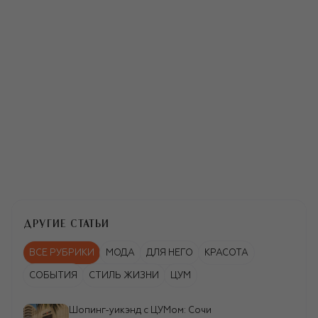
GIMO'S
Замшевый бомбер
126 000 ₽
MM6®
Хлопковая рубашка
69 950 ₽
ДРУГИЕ СТАТЬИ
ВСЕ РУБРИКИ
МОДА
ДЛЯ НЕГО
КРАСОТА
СОБЫТИЯ
СТИЛЬ ЖИЗНИ
ЦУМ
Шопинг-уикэнд c ЦУМом: Сочи