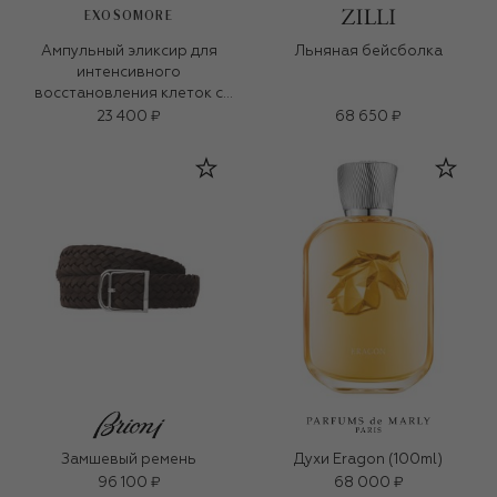
EXOSOMORE
Ампульный эликсир для
Льняная бейсболка
интенсивного
восстановления клеток с
экзосомами (35ml)
23 400 ₽
68 650 ₽
Замшевый ремень
Духи Eragon (100ml)
96 100 ₽
68 000 ₽