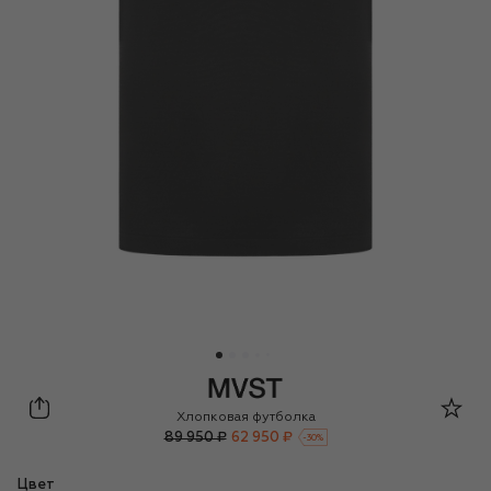
MVST
Хлопковая футболка
89 950 ₽
62 950 ₽
-
30
%
Цвет