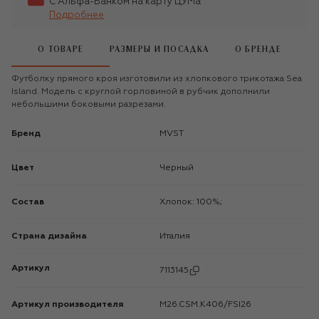
С Альфа-Банком на карту ЦУМа
Подробнее
О ТОВАРЕ
РАЗМЕРЫ И ПОСАДКА
О БРЕНДЕ
Футболку прямого кроя изготовили из хлопкового трикотажа Sea
Island. Модель с круглой горловиной в рубчик дополнили
небольшими боковыми разрезами.
Бренд
MVST
Цвет
Черный
Состав
Хлопок: 100%;
Страна дизайна
Италия
Артикул
7113145
Артикул производителя
M26.CSM.K406/FSI26