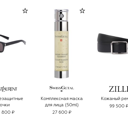
езащитные
Комплексная маска
Кожаный ре
очки
для лица (50ml)
99 500 
 800 ₽
27 600 ₽