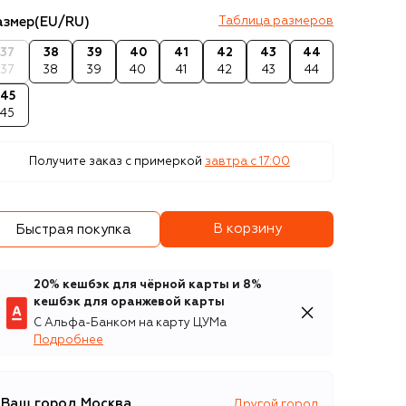
азмер
(EU/RU)
Таблица размеров
37
38
39
40
41
42
43
44
37
38
39
40
41
42
43
44
45
45
Получите заказ с примеркой
завтра c 17:00
В корзину
Быстрая покупка
20% кешбэк для чёрной карты и 8%
кешбэк для оранжевой карты
С Альфа-Банком на карту ЦУМа
Подробнее
Ваш город
Москва
Другой город