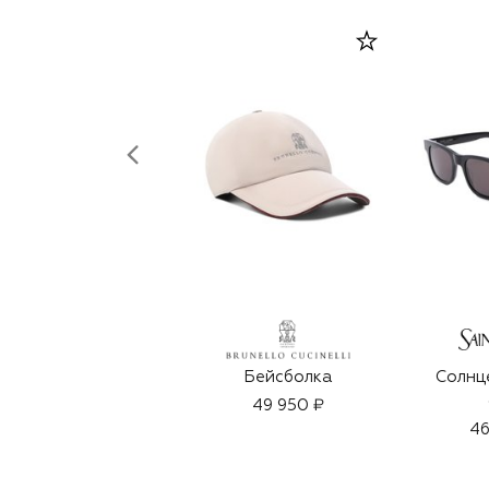
Бейсболка
Солнц
49 950 ₽
46