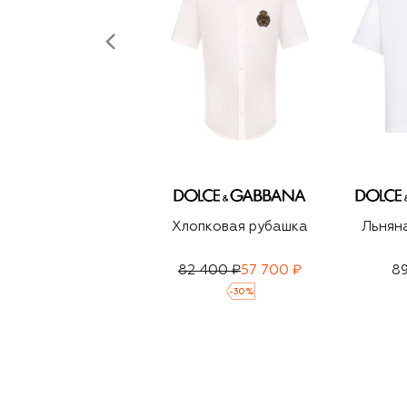
Хлопковая рубашка
Льнян
82 400 ₽
57 700 ₽
89
-
30
%