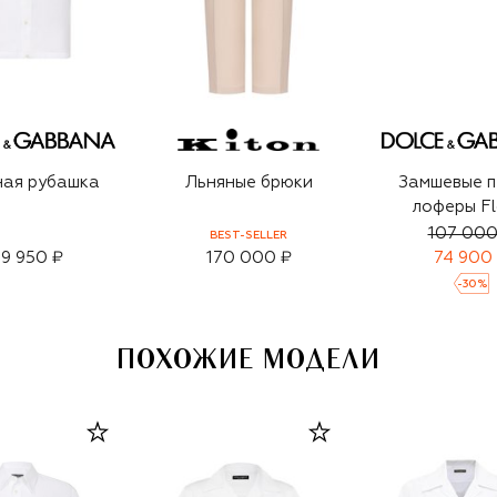
ная рубашка
Льняные брюки
Замшевые п
лоферы Fl
107 000
BEST-SELLER
9 950 ₽
170 000 ₽
74 900
-
30
%
ПОХОЖИЕ МОДЕЛИ