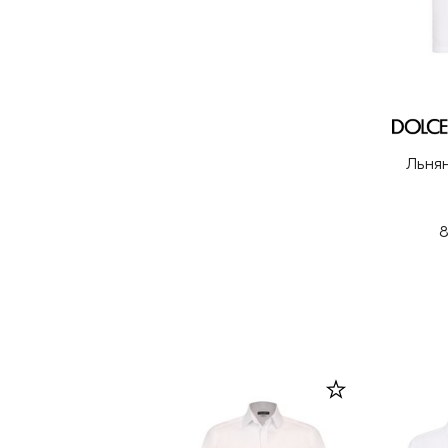
Льня
8