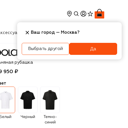
Ваш город —
Москва
?
ксессуары
Косметика
Интерьер
Новости
Выбрать другой
Да
olce & Gabbana
ьняная рубашка
9 950 ₽
вет
Белый
Черный
Темно-
синий