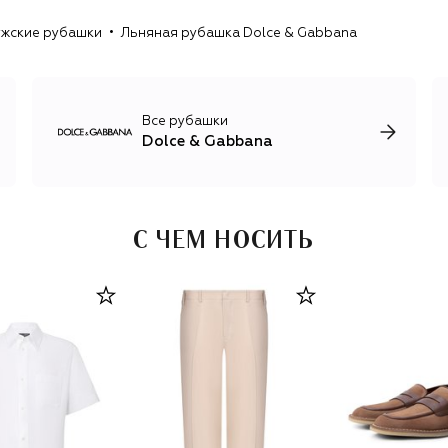
для детей, косметика и парфюмерия, кроме того, каждый
жские рубашки
Льняная рубашка Dolce & Gabbana
год Dolce & Gabbana представляют коллекцию от-кутюр
и линию высокого ювелирного искусства Alta Moda.
Все рубашки
Dolce & Gabbana
С ЧЕМ НОСИТЬ