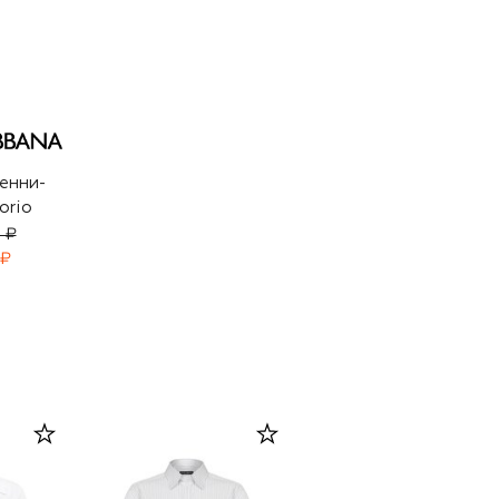
енни-
orio
 ₽
 ₽