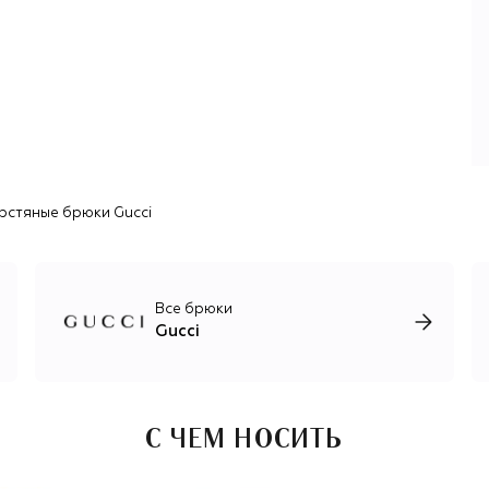
него продолжила воплощать Фрида Джаннини.
Алессандро Микеле, работавший в Gucci еще со времен
Форда, оживил коллекции смелыми, ироничными и часто
гротескными решениями, которые привлекли к бренду
внимание молодой аудитории.
После ухода в 2025 году главного дизайнера Сабато де
Сарно бренду открылась возможность обратиться к
истокам и взять время на поиск новых направлений
развития, что никак не влияет на выпуск основных
рстяные брюки Gucci
коллекций: мужской, женской и детской, ювелирной,
интерьерной и парфюмерно-косметической, каждая из
которых воплощает непревзойденное итальянское
качество. В марте 2025-го новым креативным
директором бренда был назначен Демна Гвасалия.
Все брюки
Gucci
С ЧЕМ НОСИТЬ