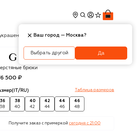
Ваш город —
Москва
?
украшения
Косметика
Интерьер
Новости
Выбрать другой
Да
cci
ерстяные брюки
76 500 ₽
азмер
(IT/RU)
Таблица размеров
36
38
40
42
44
46
38
40
42
44
46
48
Получите заказ с примеркой
сегодня c 21:00