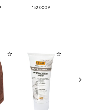
₽
152 000 ₽
131 500 ₽
92 050 ₽
-
30
%