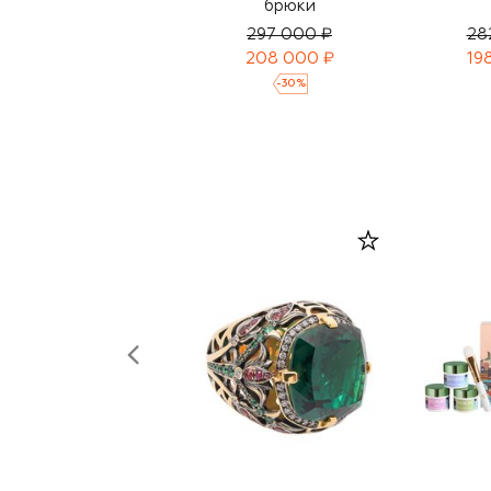
брюки
297 000 ₽
28
208 000 ₽
19
-
30
%