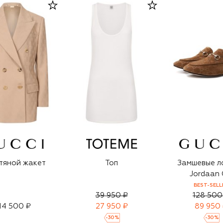
тяной жакет
Топ
Замшевые л
Jordaan
BEST-SELL
39 950 ₽
128 500
14 500 ₽
27 950 ₽
89 950
-
30
%
-
30
%