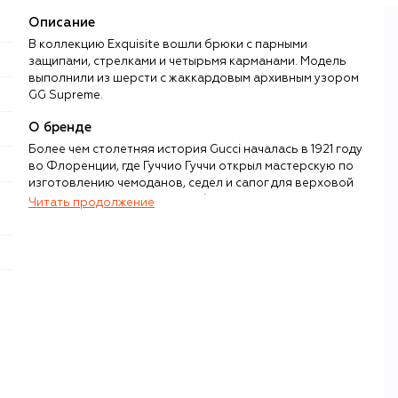
Описание
В коллекцию Exquisite вошли брюки с парными
защипами, стрелками и четырьмя карманами. Модель
выполнили из шерсти с жаккардовым архивным узором
GG Supreme.
О бренде
Более чем столетняя история Gucci началась в 1921 году
во Флоренции, где Гуччио Гуччи открыл мастерскую по
изготовлению чемоданов, седел и сапог для верховой
езды. Высокое мастерство и бескомпромиссное
Читать продолжение
качество изделий принесли компании известность, а ее
ассортимент постепенно начал расширяться. В
середине 1950-х у бренда вышла первая модель туфель-
мокасин, а в 1960-х — культовые сумки с бамбуковыми
ручками.
Имя Gucci более 100 лет считается синонимом
итальянской роскоши, но представление о ней каждый
креативный директор бренда воплощал по-своему. Том
Форд в 1990-х сделал ставку на сексуальность и
провокацию. Те же идеи, но с женской оптикой, после