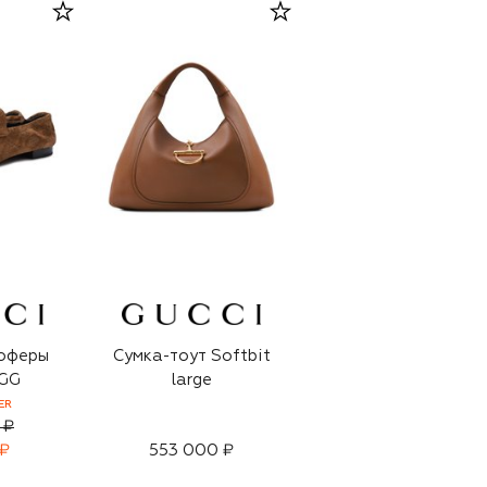
оферы
Сумка-тоут Softbit
 GG
large
ER
 ₽
 ₽
553 000 ₽