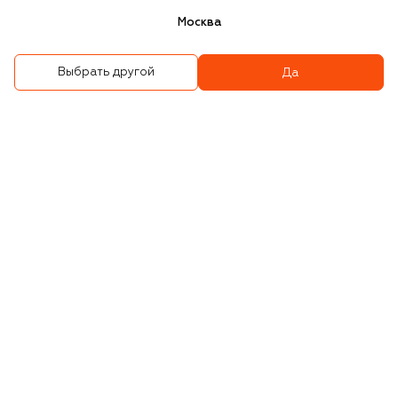
Москва
Выбрать другой
Да
Кашемировая шапка
Шапка из кашемира и
хлопка
56 700 ₽
19 950 ₽