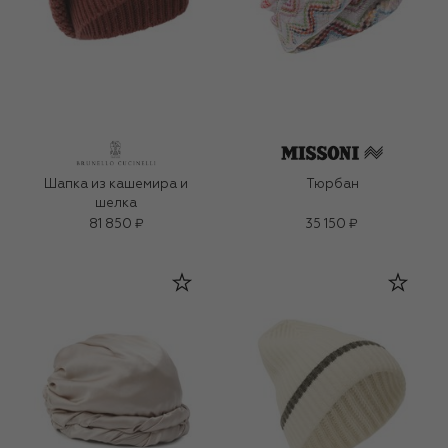
Шапка из кашемира и
Тюрбан
шелка
81 850 ₽
35 150 ₽