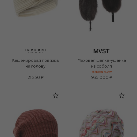
Кашемировая повязка
Меховая шапка-ушанка
на голову
из соболя
FASHION SHOW
21 250 ₽
935 000 ₽