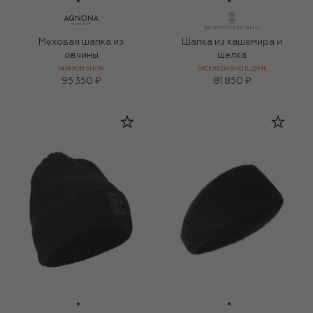
Меховая шапка из
Шапка из кашемира и
овчины
шелка
FASHION SHOW
ЭКСКЛЮЗИВНО В ЦУМЕ
95 350 ₽
81 850 ₽