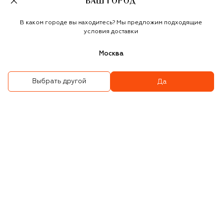
ВАШ ГОРОД
В каком городе вы находитесь? Мы предложим подходящие
условия доставки
Москва
Выбрать другой
Да
WILLIAM SHARP
Шапка из кашемира и
Кашемировая шапка
вискозы
35 150 ₽
69 750 ₽