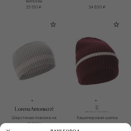
вискозы
35 150 ₽
54 650 ₽
Шерстяная повязка на
Кашемировая шапка
голову
20 850 ₽
69 950 ₽