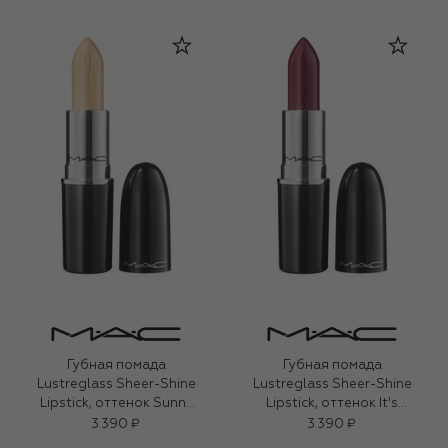
Imagination (3,5g)
Губная помада
Губная помада
Lustreglass Sheer-Shine
Lustreglass Sheer-Shine
Lipstick, оттенок Sunny
Lipstick, оттенок It's
Vanilla (3,5g)
Yours (3,5g)
3 390 ₽
3 390 ₽