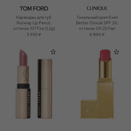
Карандаш для губ
Тональный крем Even
Runway Lip Pencil,
Better Clinical SPF 20,
оттенок 107 Fire (1,2g)
оттенок CN 20 Fair
(30ml)
3 950 ₽
6 890 ₽