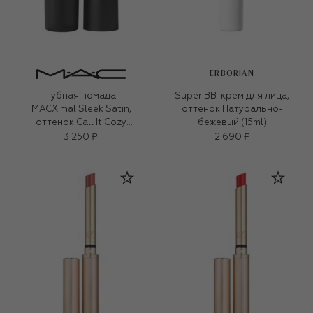
ERBORIAN
Губная помада
Super BB-крем для лица,
MACXimal Sleek Satin,
оттенок Натурально-
оттенок Call It Cozy
бежевый (15ml)
(3,5g)
3 250 ₽
2 690 ₽