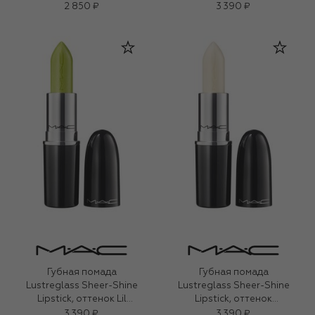
Decanted (1,2g)
(3,5g)
2 850 ₽
3 390 ₽
Губная помада
Губная помада
Lustreglass Sheer-Shine
Lustreglass Sheer-Shine
Lipstick, оттенок Lil
Lipstick, оттенок
Squirt (3,5g)
Surprise (3,5g)
3 390 ₽
3 390 ₽