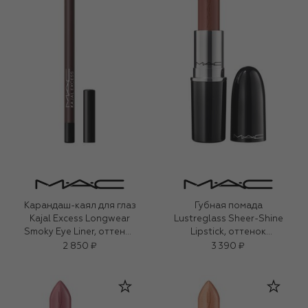
Карандаш-каял для глаз
Губная помада
Kajal Excess Longwear
Lustreglass Sheer-Shine
Smoky Eye Liner, оттенок
Lipstick, оттенок
Bark (1,2g)
Signature Move (3,5g)
2 850 ₽
3 390 ₽