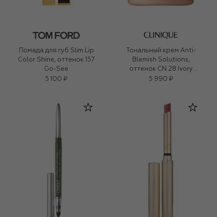
Помада для губ Slim Lip
Тональный крем Anti-
Color Shine, оттенок 157
Blemish Solutions,
Go-See
оттенок CN 28 Ivory
(30ml)
5 100 ₽
5 990 ₽