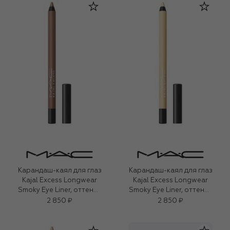
Карандаш-каял для глаз
Карандаш-каял для глаз
Kajal Excess Longwear
Kajal Excess Longwear
Smoky Eye Liner, оттенок
Smoky Eye Liner, оттенок
HodgePodging (1,2g)
Ecru (1,2g)
2 850 ₽
2 850 ₽