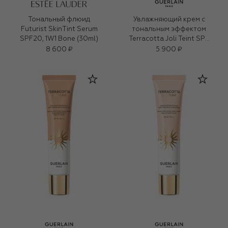
Тональный флюид
Увлажняющий крем с
Futurist SkinTint Serum
тональным эффектом
SPF20, 1W1 Bone (30ml)
Terracotta Joli Teint SPF
20-PA+++, оттенок 05
8 600 ₽
5 900 ₽
Жемчужны (30ml)