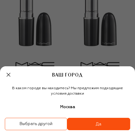
Губная помада
Губная помада
ВАШ ГОРОД
Lustreglass Sheer-Shine
Lustreglass Sheer-Shine
Lipstick, оттенок Can't
Lipstick, оттенок
В каком городе вы находитесь? Мы предложим подходящие
Dull My Shine (3,5g)
Business Casual (3,5g)
3 390 ₽
3 390 ₽
условия доставки
Москва
Выбрать другой
Да