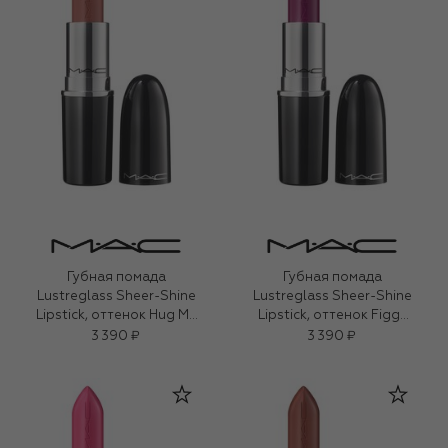
Губная помада
Губная помада
Lustreglass Sheer-Shine
Lustreglass Sheer-Shine
Lipstick, оттенок Hug Me
Lipstick, оттенок Figgy
(3,5g)
(3,5g)
3 390 ₽
3 390 ₽