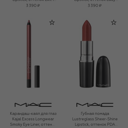
Was Saying… (3,5g)
Bug (3,5g)
3 390 ₽
3 390 ₽
Карандаш-каял для глаз
Губная помада
Kajal Excess Longwear
Lustreglass Sheer-Shine
Smoky Eye Liner, оттенок
Lipstick, оттенок PDA