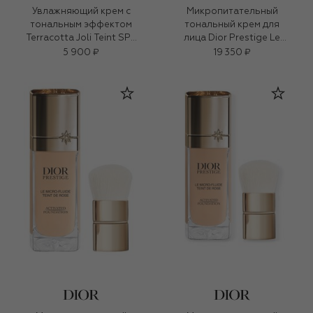
Увлажняющий крем с
Микропитательный
тональным эффектом
тональный крем для
Terracotta Joli Teint SPF
лица Dior Prestige Le
20-PA+++, оттенок 10
Micro-Fluide Teint de
5 900 ₽
19 350 ₽
Солнечная вуаль (30ml)
Rose, оттенок 1W
Теплый (30ml)