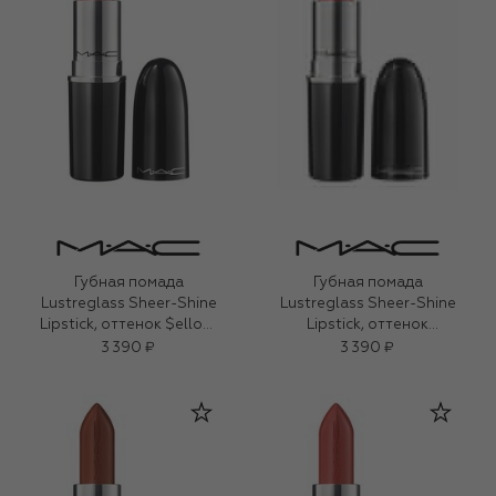
Губная помада
Губная помада
Lustreglass Sheer-Shine
Lustreglass Sheer-Shine
Lipstick, оттенок $ellout
Lipstick, оттенок
(3,5g)
Cockney (3,5g)
3 390 ₽
3 390 ₽