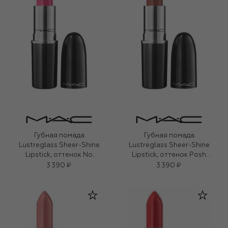
Губная помада
Губная помада
Lustreglass Sheer-Shine
Lustreglass Sheer-Shine
Lipstick, оттенок No
Lipstick, оттенок Posh
Photos (3,5g)
Pit (3,5g)
3 390 ₽
3 390 ₽