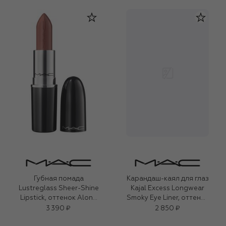
Губная помада
Карандаш-каял для глаз
Lustreglass Sheer-Shine
Kajal Excess Longwear
Lipstick, оттенок Alone
Smoky Eye Liner, оттенок
Time (3,5g)
Swamped (1,2g)
3 390 ₽
2 850 ₽