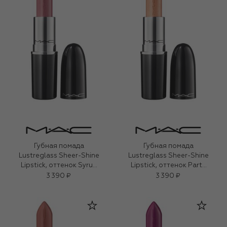
Губная помада
Губная помада
Lustreglass Sheer-Shine
Lustreglass Sheer-Shine
Lipstick, оттенок Syrup
Lipstick, оттенок Party
(3,5g)
Trick (3,5g)
3 390 ₽
3 390 ₽