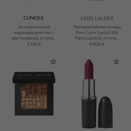
Автоматический
Матовая губная помада
карандаш для глаз с
Pure Color Explicit Silk
растушевкой, оттенок
Matte Lipstick, оттенок
Intense Ivy
110 Wrong Place, Right
3 350 ₽
4 800 ₽
Time (0,7ml)